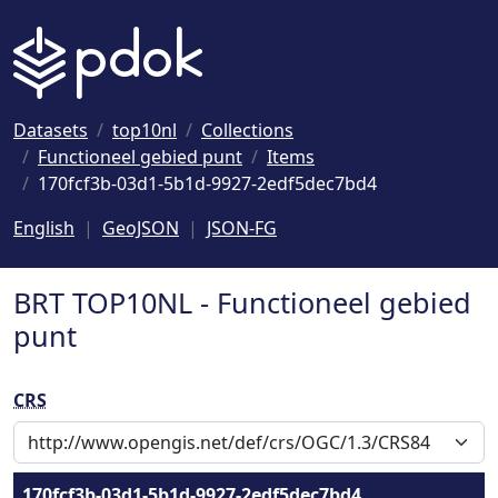
Naar hoofdinhoud
Datasets
top10nl
Collections
Functioneel gebied punt
Items
170fcf3b-03d1-5b1d-9927-2edf5dec7bd4
English
GeoJSON
JSON-FG
BRT TOP10NL - Functioneel gebied
punt
CRS
170fcf3b-03d1-5b1d-9927-2edf5dec7bd4