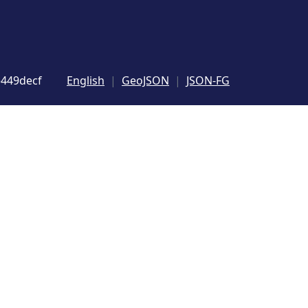
e449decf
English
GeoJSON
JSON-FG