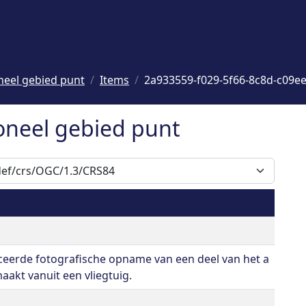
neel gebied punt
Items
2a933559-f029-5f66-8c8d-c09e
oneel gebied punt
ceerde fotografische opname van een deel van het a
akt vanuit een vliegtuig.