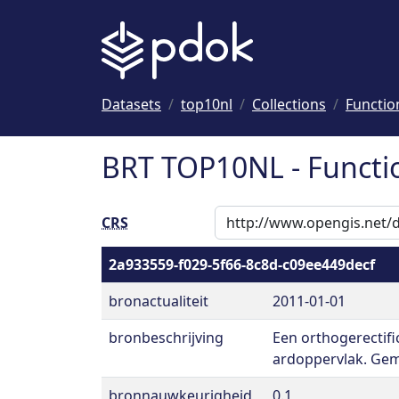
Naar hoofdinhoud
Datasets
top10nl
Collections
Functio
BRT TOP10NL - Functi
CRS
2a933559-f029-5f66-8c8d-c09ee449decf
bronactualiteit
2011-01-01
bronbeschrijving
Een orthogerectifi
ardoppervlak. Gema
bronnauwkeurigheid
0.1