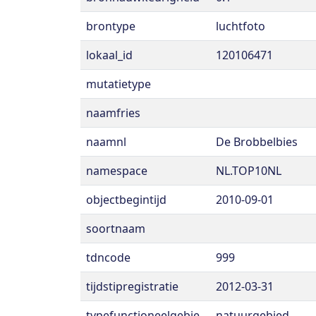
brontype
luchtfoto
lokaal_id
120106471
mutatietype
naamfries
naamnl
De Brobbelbies
namespace
NL.TOP10NL
objectbegintijd
2010-09-01
soortnaam
tdncode
999
tijdstipregistratie
2012-03-31
typefunctioneelgebie
natuurgebied