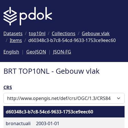
Naar hoofdinhoud
Datasets
top10nl
Collections
Gebouw vlak
Items
d60348c3-b7c8-54cd-9633-1753ce9eec60
English
GeoJSON
JSON-FG
BRT TOP10NL - Gebouw vlak
CRS
d60348c3-b7c8-54cd-9633-1753ce9eec60
bronactuali
2003-01-01