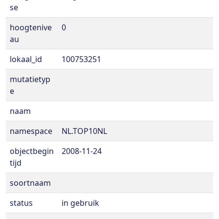
se
hoogtenive
0
au
lokaal_id
100753251
mutatietyp
e
naam
namespace
NL.TOP10NL
objectbegin
2008-11-24
tijd
soortnaam
status
in gebruik