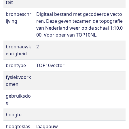
teit
bronbeschr
Digitaal bestand met gecodeerde vecto
ijving
ren. Deze geven tezamen de topografie
van Nederland weer op de schaal 1:10.0
00. Voorloper van TOP10NL.
bronnauwk
2
eurigheid
brontype
TOP10vector
fysiekvoork
omen
gebruiksdo
el
hoogte
hoogteklas
laagbouw