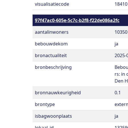
visualisatiecode
18410
97f47ac0-605e-5c7c-b2f8-f22de086a2fc
aantalinwoners
10350
bebouwdekom
ja
bronactualiteit
2025-
bronbeschrijving
Bebou
rs: in
Den H
bronnauwkeurigheid
0.1
brontype
exter
isbagwoonplaats
ja
lokaal_id
13259