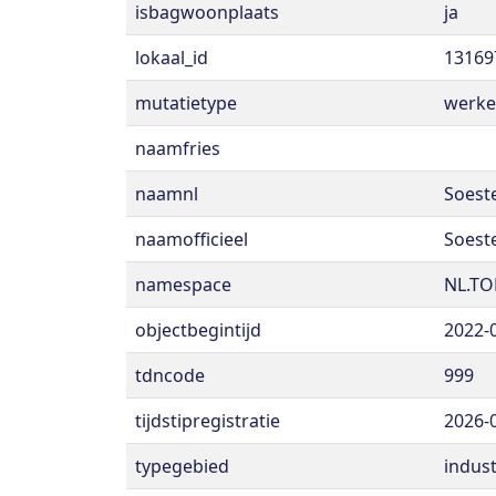
isbagwoonplaats
ja
lokaal_id
13169
mutatietype
werke
naamfries
naamnl
Soest
naamofficieel
Soest
namespace
NL.TO
objectbegintijd
2022-
tdncode
999
tijdstipregistratie
2026-
typegebied
indus