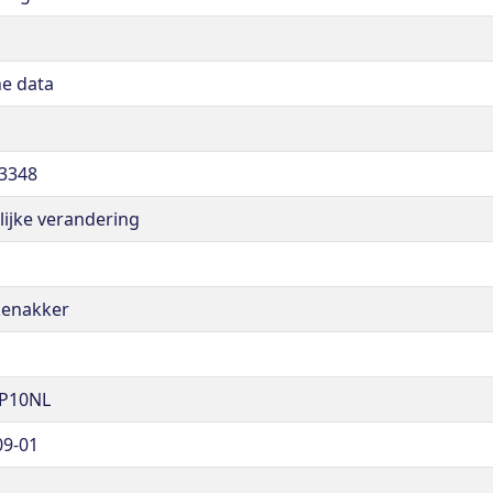
ne data
3348
lijke verandering
enakker
P10NL
09-01