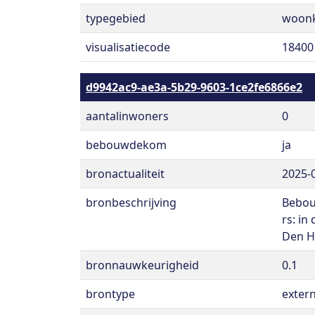
typegebied
woon
visualisatiecode
18400
d9942ac9-ae3a-5b29-9603-1ce2fe6866e2
aantalinwoners
0
bebouwdekom
ja
bronactualiteit
2025-
bronbeschrijving
Bebou
rs: in
Den H
bronnauwkeurigheid
0.1
brontype
exter