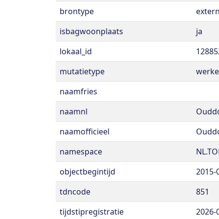
brontype
exter
isbagwoonplaats
ja
lokaal_id
12885
mutatietype
werke
naamfries
naamnl
Oudd
naamofficieel
Oudd
namespace
NL.TO
objectbegintijd
2015-
tdncode
851
tijdstipregistratie
2026-