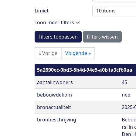
Limiet
Toon meer filters
Filters toepassen
Filters wissen
«
Vorige
Volgende
»
5a2690ec-0bd3-5b4d-94e5-a0b1a3cfb0aa
aantalinwoners
45
bebouwdekom
nee
bronactualiteit
2025-
bronbeschrijving
Bebou
rs: in
Den H