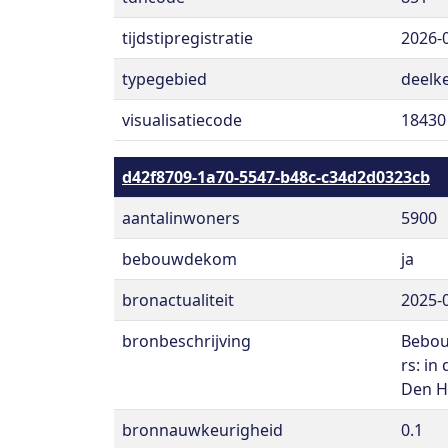
tijdstipregistratie
2026-
typegebied
deelk
visualisatiecode
18430
d42f8709-1a70-5547-b48c-c34d2d0323cb
aantalinwoners
5900
bebouwdekom
ja
bronactualiteit
2025-
bronbeschrijving
Bebou
rs: in
Den H
bronnauwkeurigheid
0.1