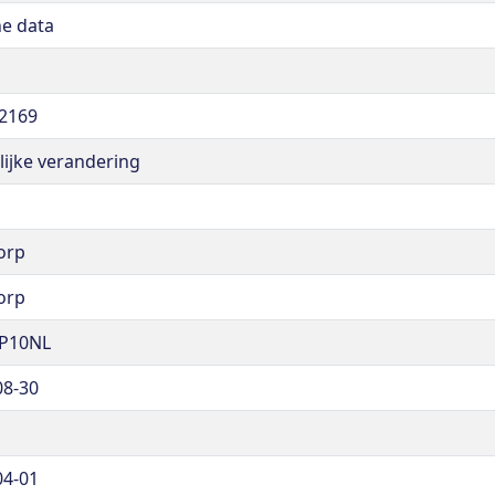
ne data
2169
lijke verandering
orp
orp
P10NL
08-30
04-01