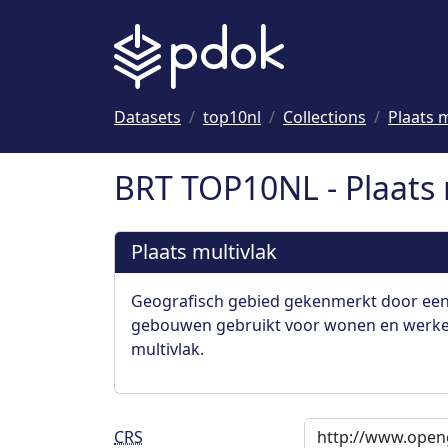
Naar hoofdinhoud
Datasets
top10nl
Collections
Plaats m
BRT TOP10NL - Plaats 
Plaats multivlak
Geografisch gebied gekenmerkt door een
gebouwen gebruikt voor wonen en werken
multivlak.
CRS