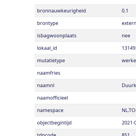
bronnauwkeurigheid
0.1
brontype
exter
isbagwoonplaats
nee
lokaal_id
13149
mutatietype
werke
naamfries
naamnl
Duurk
naamofficieel
namespace
NL.TO
objectbegintijd
2021-
tdncode
851