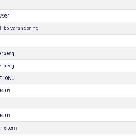
7981
lijke verandering
erberg
erberg
P10NL
04-01
04-01
triekern