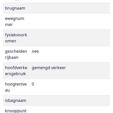
brugnaam
ewegnum
mer
fysiekvoork
omen
gescheiden
nee
rijbaan
hoofdverke
gemengd verkeer
ersgebruik
hoogtenive
0
au
isbagnaam
knooppunt