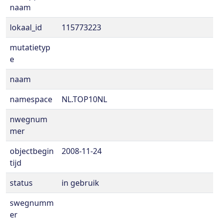
naam
lokaal_id
115773223
mutatietyp
e
naam
namespace
NL.TOP10NL
nwegnum
mer
objectbegin
2008-11-24
tijd
status
in gebruik
swegnumm
er