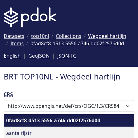
Naar hoofdinhoud
Datasets
top10nl
Collections
Wegdeel hartlijn
Items
0fad8cf8-d513-5556-a746-dd02f2576d0d
English
GeoJSON
JSON-FG
BRT TOP10NL - Wegdeel hartlijn
CRS
0fad8cf8-d513-5556-a746-dd02f2576d0d
aantalrijstr