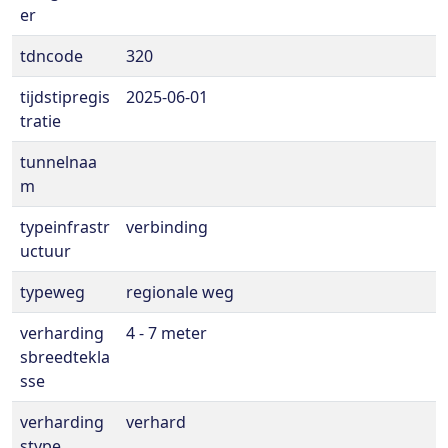
er
tdncode
320
tijdstipregis
2025-06-01
tratie
tunnelnaa
m
typeinfrastr
verbinding
uctuur
typeweg
regionale weg
verharding
4 - 7 meter
sbreedtekla
sse
verharding
verhard
stype