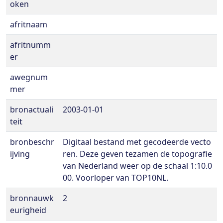
oken
afritnaam
afritnumm
er
awegnum
mer
bronactuali
2003-01-01
teit
bronbeschr
Digitaal bestand met gecodeerde vecto
ijving
ren. Deze geven tezamen de topografie
van Nederland weer op de schaal 1:10.0
00. Voorloper van TOP10NL.
bronnauwk
2
eurigheid