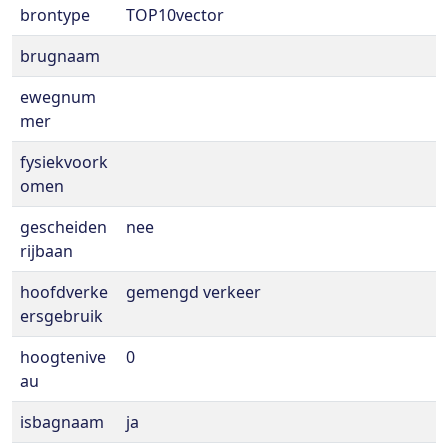
brontype
TOP10vector
brugnaam
ewegnum
mer
fysiekvoork
omen
gescheiden
nee
rijbaan
hoofdverke
gemengd verkeer
ersgebruik
hoogtenive
0
au
isbagnaam
ja