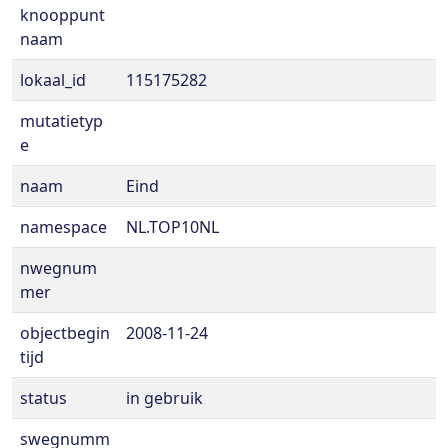
knooppunt
naam
lokaal_id
115175282
mutatietyp
e
naam
Eind
namespace
NL.TOP10NL
nwegnum
mer
objectbegin
2008-11-24
tijd
status
in gebruik
swegnumm