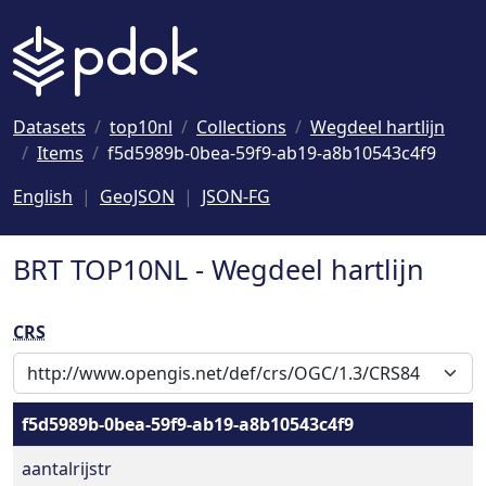
Naar hoofdinhoud
Datasets
top10nl
Collections
Wegdeel hartlijn
Items
f5d5989b-0bea-59f9-ab19-a8b10543c4f9
English
GeoJSON
JSON-FG
BRT TOP10NL - Wegdeel hartlijn
CRS
f5d5989b-0bea-59f9-ab19-a8b10543c4f9
aantalrijstr