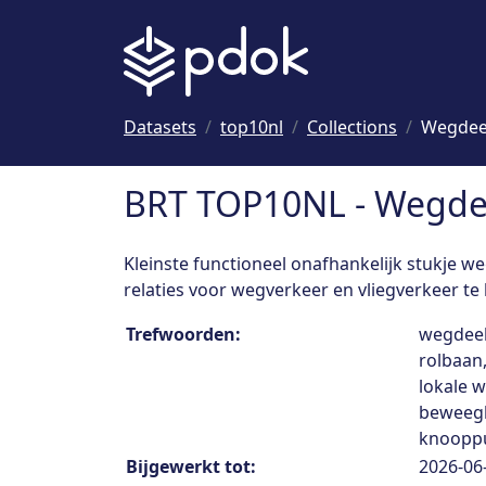
Naar hoofdinhoud
Datasets
top10nl
Collections
Wegdeel
BRT TOP10NL - Wegdee
Kleinste functioneel onafhankelijk stukje 
relaties voor wegverkeer en vliegverkeer te l
Collection details
Trefwoorden:
wegdeel
rolbaan
lokale w
beweegba
knooppu
Bijgewerkt tot:
2026-06