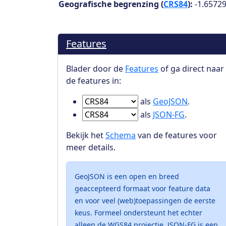
Geografische begrenzing (
CRS84
):
-1.65729
Features
Blader door de
Features
of ga direct naar
de features in:
Ga naar Features in
als
GeoJSON
.
Ga naar Features in
als
JSON-FG
.
Bekijk het
Schema
van de features voor
meer details.
GeoJSON is een open en breed
geaccepteerd formaat voor feature data
en voor veel (web)toepassingen de eerste
keus. Formeel ondersteunt het echter
alleen de WGS84 projectie. JSON-FG is een