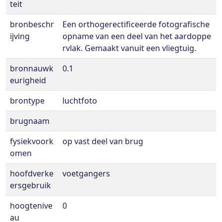
teit
bronbeschr
Een orthogerectificeerde fotografische
ijving
opname van een deel van het aardoppe
rvlak. Gemaakt vanuit een vliegtuig.
bronnauwk
0.1
eurigheid
brontype
luchtfoto
brugnaam
fysiekvoork
op vast deel van brug
omen
hoofdverke
voetgangers
ersgebruik
hoogtenive
0
au