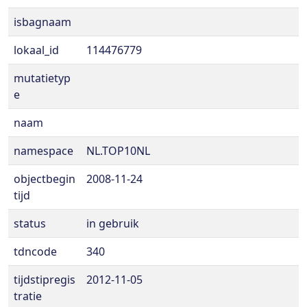
isbagnaam
lokaal_id
114476779
mutatietyp
e
naam
namespace
NL.TOP10NL
objectbegin
2008-11-24
tijd
status
in gebruik
tdncode
340
tijdstipregis
2012-11-05
tratie