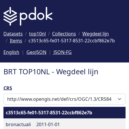
Naar hoofdinhoud
Datasets
top10nl
Collections
Wegdeel lijn
Items
c3513c65-fe01-5317-8531-22ccbf862e7b
English
GeoJSON
JSON-FG
BRT TOP10NL - Wegdeel lijn
CRS
c3513c65-fe01-5317-8531-22ccbf862e7b
bronactuali
2011-01-01