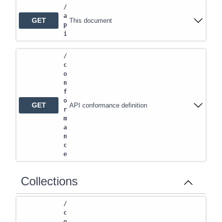
/
a
GET
This document
p
i
/
c
o
n
f
o
GET
API conformance definition
r
m
a
n
c
e
Collections
/
c
o