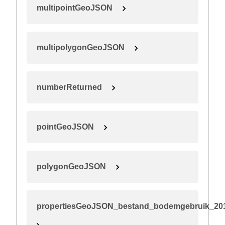
multipointGeoJSON
multipolygonGeoJSON
numberReturned
pointGeoJSON
polygonGeoJSON
propertiesGeoJSON_bestand_bodemgebruik_20