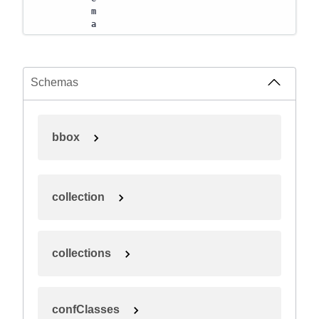
m
a
Schemas
bbox
collection
collections
confClasses