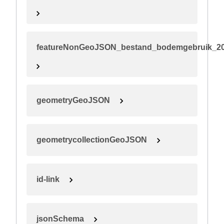
featureNonGeoJSON_bestand_bodemgebruik_2
geometryGeoJSON
geometrycollectionGeoJSON
id-link
jsonSchema