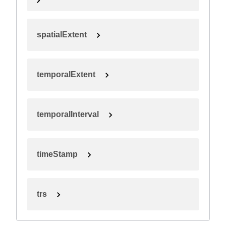
spatialExtent
temporalExtent
temporalInterval
timeStamp
trs