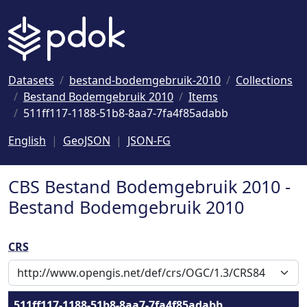
Naar hoofdinhoud
Datasets
bestand-bodemgebruik-2010
Collections
Bestand Bodemgebruik 2010
Items
511ff117-1188-51b8-8aa7-7fa4f85adabb
English
GeoJSON
JSON-FG
CBS Bestand Bodemgebruik 2010 -
Bestand Bodemgebruik 2010
CRS
511ff117-1188-51b8-8aa7-7fa4f85adabb