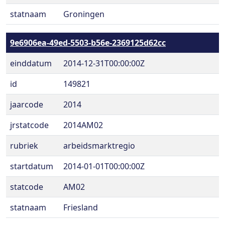
statnaam
Groningen
9e6906ea-49ed-5503-b56e-2369125d62cc
einddatum
2014-12-31T00:00:00Z
id
149821
jaarcode
2014
jrstatcode
2014AM02
rubriek
arbeidsmarktregio
startdatum
2014-01-01T00:00:00Z
statcode
AM02
statnaam
Friesland