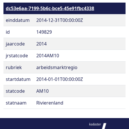
dc53e6aa-7199-5b6c-bce5-45e91fbc4338
einddatum
2014-12-31T00:00:00Z
id
149829
jaarcode
2014
jrstatcode
2014AM10
rubriek
arbeidsmarktregio
startdatum
2014-01-01T00:00:00Z
statcode
AM10
statnaam
Rivierenland