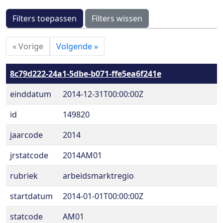
Filters toepassen
Filters wissen
«
Vorige
Volgende
»
8c79d222-24a1-5dbe-b071-ffe5ea6f241e
einddatum
2014-12-31T00:00:00Z
id
149820
jaarcode
2014
jrstatcode
2014AM01
rubriek
arbeidsmarktregio
startdatum
2014-01-01T00:00:00Z
statcode
AM01