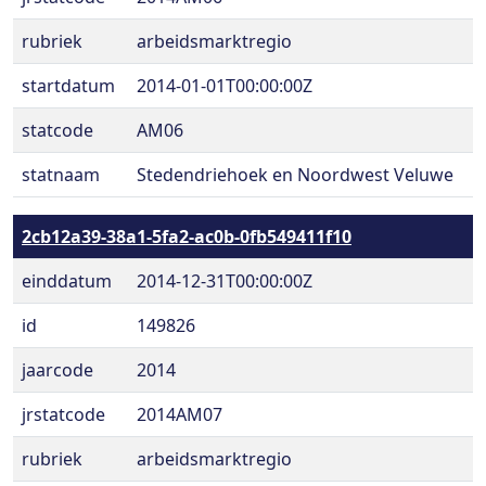
rubriek
arbeidsmarktregio
startdatum
2014-01-01T00:00:00Z
statcode
AM06
statnaam
Stedendriehoek en Noordwest Veluwe
2cb12a39-38a1-5fa2-ac0b-0fb549411f10
einddatum
2014-12-31T00:00:00Z
id
149826
jaarcode
2014
jrstatcode
2014AM07
rubriek
arbeidsmarktregio