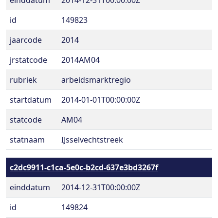
einddatum
2014-12-31T00:00:00Z
id
149823
jaarcode
2014
jrstatcode
2014AM04
rubriek
arbeidsmarktregio
startdatum
2014-01-01T00:00:00Z
statcode
AM04
statnaam
IJsselvechtstreek
c2dc9911-c1ca-5e0c-b2cd-637e3bd3267f
einddatum
2014-12-31T00:00:00Z
id
149824