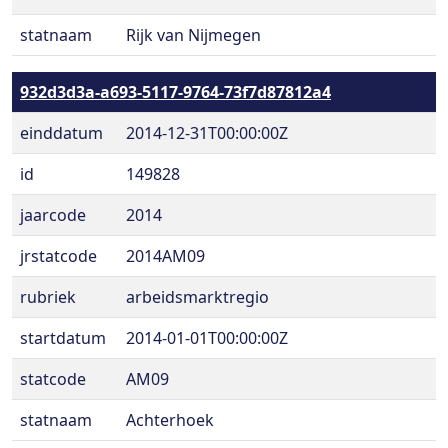
statnaam
Rijk van Nijmegen
932d3d3a-a693-5117-9764-73f7d87812a4
einddatum
2014-12-31T00:00:00Z
id
149828
jaarcode
2014
jrstatcode
2014AM09
rubriek
arbeidsmarktregio
startdatum
2014-01-01T00:00:00Z
statcode
AM09
statnaam
Achterhoek