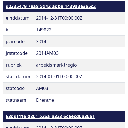
d0335479-7ea8-5d42-adbe-1439a3e3a5c2
einddatum
2014-12-31T00:00:00Z
id
149822
jaarcode
2014
jrstatcode
2014AM03
rubriek
arbeidsmarktregio
startdatum
2014-01-01T00:00:00Z
statcode
AM03
statnaam
Drenthe
63ddf41e-d801-526a-b323-6caecd0b36a1