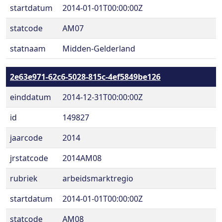
startdatum
2014-01-01T00:00:00Z
statcode
AM07
statnaam
Midden-Gelderland
2e63e971-62c6-5028-815c-4ef5849be126
einddatum
2014-12-31T00:00:00Z
id
149827
jaarcode
2014
jrstatcode
2014AM08
rubriek
arbeidsmarktregio
startdatum
2014-01-01T00:00:00Z
statcode
AM08