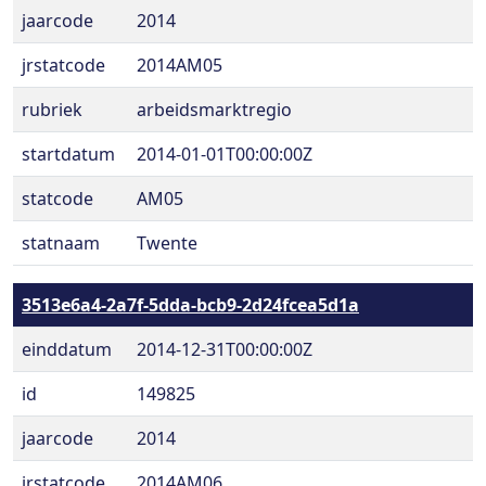
jaarcode
2014
jrstatcode
2014AM05
rubriek
arbeidsmarktregio
startdatum
2014-01-01T00:00:00Z
statcode
AM05
statnaam
Twente
3513e6a4-2a7f-5dda-bcb9-2d24fcea5d1a
einddatum
2014-12-31T00:00:00Z
id
149825
jaarcode
2014
jrstatcode
2014AM06