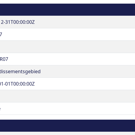
12-31T00:00:00Z
7
R07
dissementsgebied
01-01T00:00:00Z
e