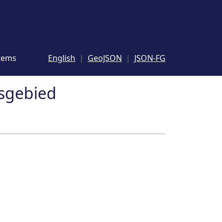
tems
English
GeoJSON
JSON-FG
sgebied