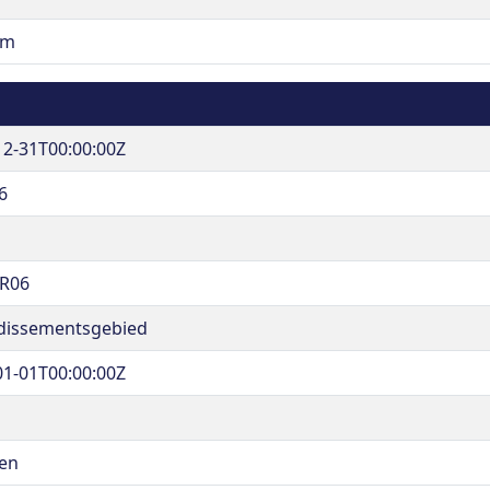
em
12-31T00:00:00Z
6
R06
dissementsgebied
01-01T00:00:00Z
en