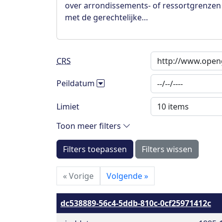
over arrondissements- of ressortgrenzen
met de gerechtelijke…
CRS
Peildatum
Limiet
Toon meer filters
Filters toepassen
Filters wissen
«
Vorige
Volgende
»
dc538889-56c4-5ddb-810c-0cf25971412c