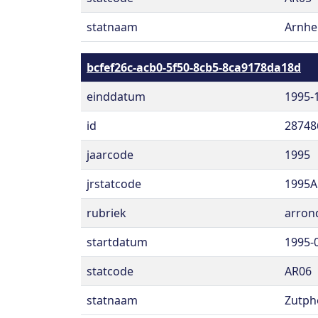
statnaam
Arnh
bcfef26c-acb0-5f50-8cb5-8ca9178da18d
einddatum
1995-
id
28748
jaarcode
1995
jrstatcode
1995A
rubriek
arron
startdatum
1995-
statcode
AR06
statnaam
Zutph