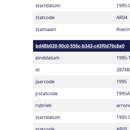
startdatum
1995-
statcode
AR04
statnaam
Roer
bd48b020-90c0-556c-b343-c43f0d76c8a0
einddatum
1995-
id
28748
jaarcode
1995
jrstatcode
1995A
rubriek
arron
startdatum
1995-
statcode
AR05