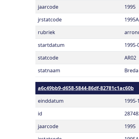
jaarcode
1995
jrstatcode
1995A
rubriek
arron
startdatum
1995-
statcode
AR02
statnaam
Breda
a6c49bb9-d658-5844-86df-82781c1ac60b
einddatum
1995-
id
28748
jaarcode
1995