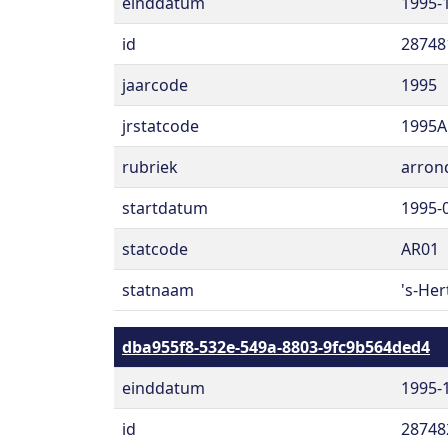
einddatum
1995-
id
28748
jaarcode
1995
jrstatcode
1995A
rubriek
arron
startdatum
1995-
statcode
AR01
statnaam
's-He
dba955f8-532e-549a-8803-9fc9b564ded4
einddatum
1995-
id
28748