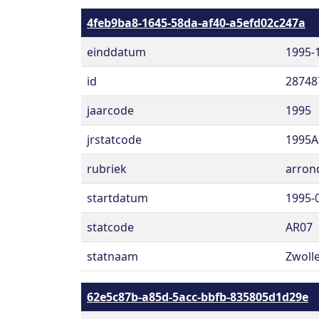
4feb9ba8-1645-58da-af40-a5efd02c247a
einddatum
1995-
id
28748
jaarcode
1995
jrstatcode
1995A
rubriek
arron
startdatum
1995-
statcode
AR07
statnaam
Zwoll
62e5c87b-a85d-5acc-bbfb-835805d1d29e