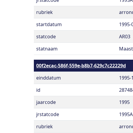
jrstatcode
1995A
rubriek
arron
startdatum
1995-
statcode
AR03
statnaam
Maast
00f2ecac-586f-559e-b8b7-629c7c22229d
einddatum
1995-
id
28748
jaarcode
1995
jrstatcode
1995A
rubriek
arron