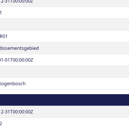
12-31T00:00:00Z
1
R01
dissementsgebied
01-01T00:00:00Z
rtogenbosch
12-31T00:00:00Z
2