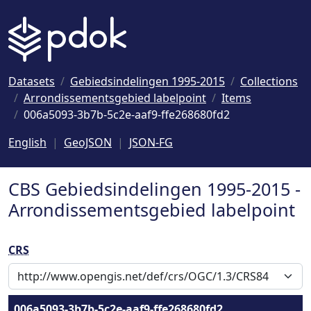
Naar hoofdinhoud
Datasets
Gebiedsindelingen 1995-2015
Collections
Arrondissementsgebied labelpoint
Items
006a5093-3b7b-5c2e-aaf9-ffe268680fd2
English
GeoJSON
JSON-FG
CBS Gebiedsindelingen 1995-2015 -
Arrondissementsgebied labelpoint
CRS
006a5093-3b7b-5c2e-aaf9-ffe268680fd2