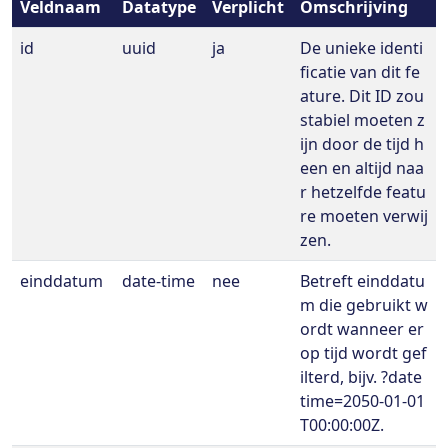
Veldnaam
Datatype
Verplicht
Omschrijving
id
uuid
ja
De unieke identi
ficatie van dit fe
ature. Dit ID zou
stabiel moeten z
ijn door de tijd h
een en altijd naa
r hetzelfde featu
re moeten verwij
zen.
einddatum
date-time
nee
Betreft einddatu
m die gebruikt w
ordt wanneer er
op tijd wordt gef
ilterd, bijv. ?date
time=2050-01-01
T00:00:00Z.