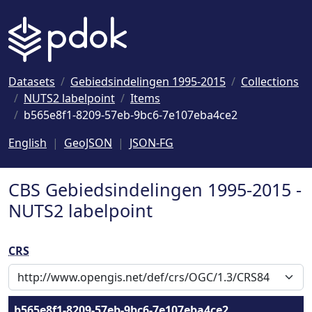
Naar hoofdinhoud
Datasets
Gebiedsindelingen 1995-2015
Collections
NUTS2 labelpoint
Items
b565e8f1-8209-57eb-9bc6-7e107eba4ce2
English
GeoJSON
JSON-FG
CBS Gebiedsindelingen 1995-2015 -
NUTS2 labelpoint
CRS
b565e8f1-8209-57eb-9bc6-7e107eba4ce2