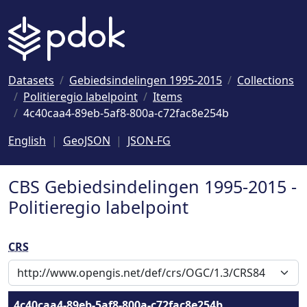
Naar hoofdinhoud
Datasets
Gebiedsindelingen 1995-2015
Collections
Politieregio labelpoint
Items
4c40caa4-89eb-5af8-800a-c72fac8e254b
English
GeoJSON
JSON-FG
CBS Gebiedsindelingen 1995-2015 -
Politieregio labelpoint
CRS
4c40caa4-89eb-5af8-800a-c72fac8e254b