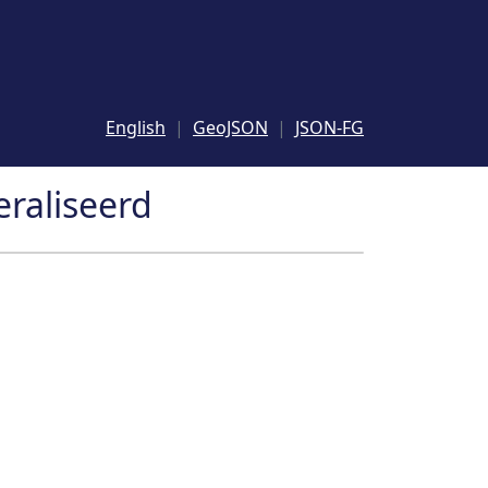
English
GeoJSON
JSON-FG
raliseerd