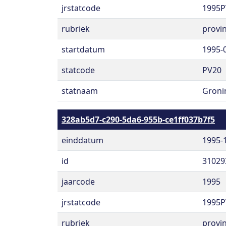
jrstatcode
1995P
rubriek
provin
startdatum
1995-
statcode
PV20
statnaam
Groni
328ab5d7-c290-5da6-955b-ce1ff037b7f5
einddatum
1995-
id
31029
jaarcode
1995
jrstatcode
1995P
rubriek
provin