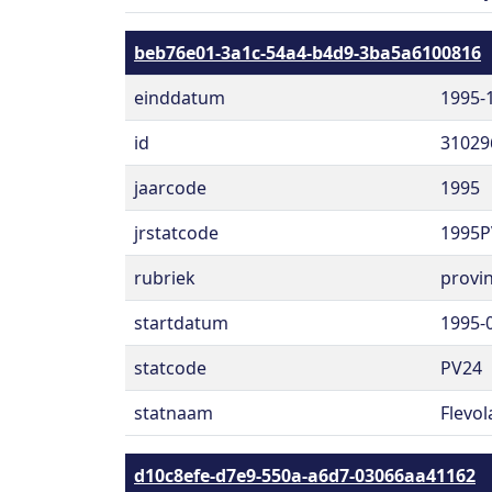
beb76e01-3a1c-54a4-b4d9-3ba5a6100816
einddatum
1995-
id
31029
jaarcode
1995
jrstatcode
1995P
rubriek
provin
startdatum
1995-
statcode
PV24
statnaam
Flevo
d10c8efe-d7e9-550a-a6d7-03066aa41162