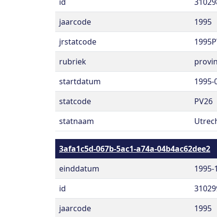
id
31029
jaarcode
1995
jrstatcode
1995P
rubriek
provin
startdatum
1995-
statcode
PV26
statnaam
Utrec
3afa1c5d-067b-5ac1-a74a-04b4ac62dee2
einddatum
1995-
id
31029
jaarcode
1995