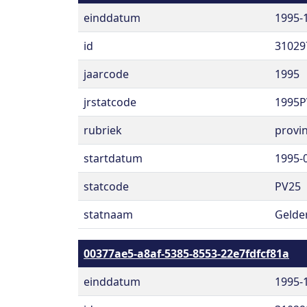
einddatum
1995-
id
31029
jaarcode
1995
jrstatcode
1995P
rubriek
provin
startdatum
1995-
statcode
PV25
statnaam
Gelde
00377ae5-a8af-5385-8553-22e7fdfcf81a
einddatum
1995-