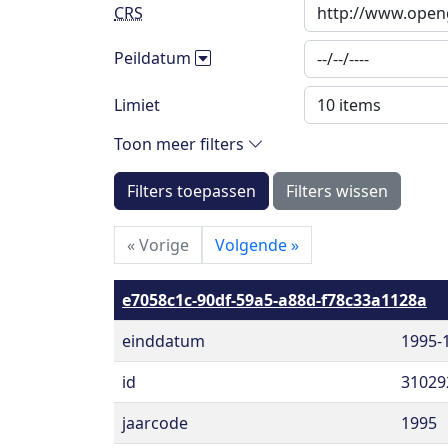
CRS
Peildatum
Limiet
Toon meer filters
Filters toepassen
Filters wissen
«
Vorige
Volgende
»
e7058c1c-90df-59a5-a88d-f78c33a1128a
einddatum
1995-
id
31029
jaarcode
1995