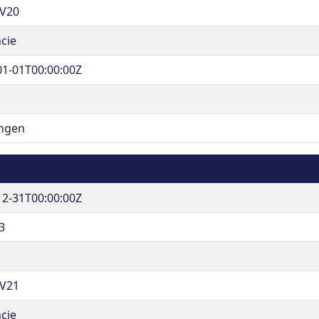
V20
cie
01-01T00:00:00Z
ngen
12-31T00:00:00Z
3
V21
cie