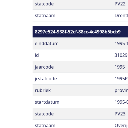
statcode
PV22
statnaam
Drent
8297e524-938f-52cf-88cc-4c4998b5bcb9
einddatum
1995-
id
31029
jaarcode
1995
jrstatcode
1995P
rubriek
provin
startdatum
1995-
statcode
PV23
statnaam
Overij