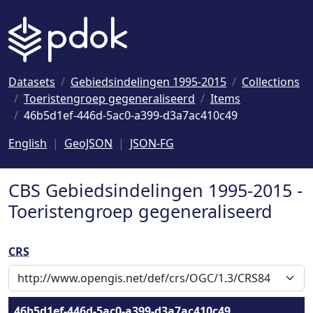
Naar hoofdinhoud
Datasets
Gebiedsindelingen 1995-2015
Collections
Toeristengroep gegeneraliseerd
Items
46b5d1ef-446d-5ac0-a399-d3a7ac410c49
English
GeoJSON
JSON-FG
CBS Gebiedsindelingen 1995-2015 -
Toeristengroep gegeneraliseerd
CRS
46b5d1ef-446d-5ac0-a399-d3a7ac410c49