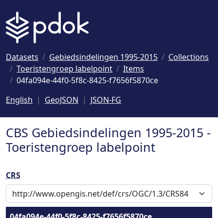
Naar hoofdinhoud
Datasets
Gebiedsindelingen 1995-2015
Collections
Toeristengroep labelpoint
Items
04fa094e-44f0-5f8c-8425-f7656f5870ce
English
GeoJSON
JSON-FG
CBS Gebiedsindelingen 1995-2015 -
Toeristengroep labelpoint
CRS
04fa094e-44f0-5f8c-8425-f7656f5870ce