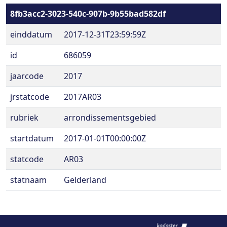
8fb3acc2-3023-540c-907b-9b55bad582df
einddatum
2017-12-31T23:59:59Z
id
686059
jaarcode
2017
jrstatcode
2017AR03
rubriek
arrondissementsgebied
startdatum
2017-01-01T00:00:00Z
statcode
AR03
statnaam
Gelderland