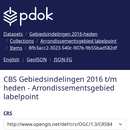
Naar hoofdinhoud
Datasets
Gebiedsindelingen 2016-heden
Collections
Arrondissementsgebied labelpoint
Items
8fb3acc2-3023-540c-907b-9b55bad582df
English
GeoJSON
JSON-FG
CBS Gebiedsindelingen 2016 t/m
heden - Arrondissementsgebied
labelpoint
CRS