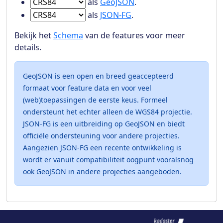
Ga naar Features in
als
GeoJSON
.
Ga naar Features in
als
JSON-FG
.
Bekijk het
Schema
van de features voor meer
details.
GeoJSON is een open en breed geaccepteerd
formaat voor feature data en voor veel
(web)toepassingen de eerste keus. Formeel
ondersteunt het echter alleen de WGS84 projectie.
JSON-FG is een uitbreiding op GeoJSON en biedt
officiële ondersteuning voor andere projecties.
Aangezien JSON-FG een recente ontwikkeling is
wordt er vanuit compatibiliteit oogpunt vooralsnog
ook GeoJSON in andere projecties aangeboden.