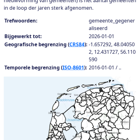
nieuwvorming van gemeenten) is het aantal gemeenten
in de loop der jaren sterk afgenomen.
Collection details
Trefwoorden:
gemeente_gegener
aliseerd
Bijgewerkt tot:
2026-01-01
Geografische begrenzing (
CRS84
):
-1.657292, 48.04050
2, 12.431727, 56.110
590
Temporele begrenzing (
ISO-8601
):
2016-01-01 / ..