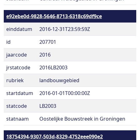
e92ebe0d-9828-5646-8713-6318c69df9ce
einddatum
2016-12-31T23:59:59Z
id
207701
jaarcode
2016
jrstatcode
2016LB2003
rubriek
landbouwgebied
startdatum
2016-01-01T00:00:00Z
statcode
LB2003
statnaam
Oostelijke Bouwstreek in Groningen
18754394-9307-503d-8329-4752eee090e2