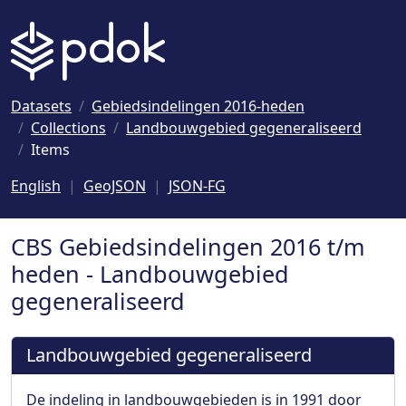
Naar hoofdinhoud
Datasets
Gebiedsindelingen 2016-heden
Collections
Landbouwgebied gegeneraliseerd
Items
English
GeoJSON
JSON-FG
CBS Gebiedsindelingen 2016 t/m
heden - Landbouwgebied
gegeneraliseerd
Landbouwgebied gegeneraliseerd
De indeling in landbouwgebieden is in 1991 door