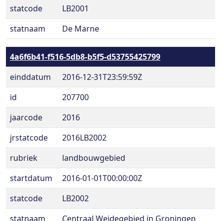
statcode
LB2001
statnaam
De Marne
4a6f6b41-f516-5db8-b5f5-d53755425799
einddatum
2016-12-31T23:59:59Z
id
207700
jaarcode
2016
jrstatcode
2016LB2002
rubriek
landbouwgebied
startdatum
2016-01-01T00:00:00Z
statcode
LB2002
statnaam
Centraal Weidegebied in Groningen