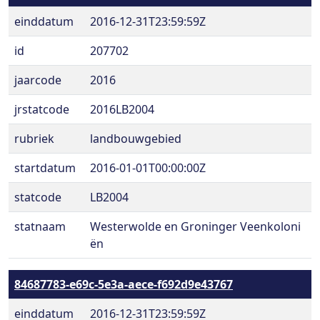
einddatum
2016-12-31T23:59:59Z
id
207702
jaarcode
2016
jrstatcode
2016LB2004
rubriek
landbouwgebied
startdatum
2016-01-01T00:00:00Z
statcode
LB2004
statnaam
Westerwolde en Groninger Veenkoloni
ën
84687783-e69c-5e3a-aece-f692d9e43767
einddatum
2016-12-31T23:59:59Z