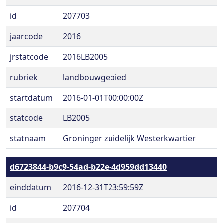
id
207703
jaarcode
2016
jrstatcode
2016LB2005
rubriek
landbouwgebied
startdatum
2016-01-01T00:00:00Z
statcode
LB2005
statnaam
Groninger zuidelijk Westerkwartier
d6723844-b9c9-54ad-b22e-4d959dd13440
einddatum
2016-12-31T23:59:59Z
id
207704