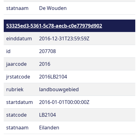
statnaam
De Wouden
53325ed3-5361-5c78-aecb-c0e77979d902
einddatum
2016-12-31T23:59:59Z
id
207708
jaarcode
2016
jrstatcode
2016LB2104
rubriek
landbouwgebied
startdatum
2016-01-01T00:00:00Z
statcode
LB2104
statnaam
Eilanden