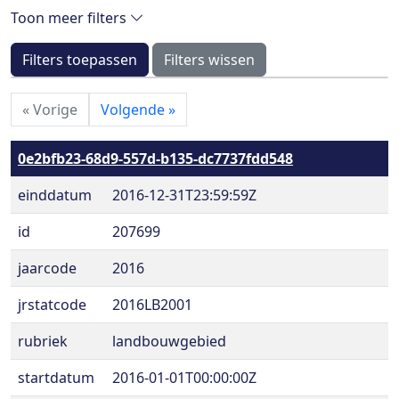
Toon meer filters
Filters toepassen
Filters wissen
«
Vorige
Volgende
»
0e2bfb23-68d9-557d-b135-dc7737fdd548
einddatum
2016-12-31T23:59:59Z
id
207699
jaarcode
2016
jrstatcode
2016LB2001
rubriek
landbouwgebied
startdatum
2016-01-01T00:00:00Z