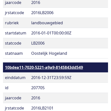
jaarcode
2016
jrstatcode
2016LB2006
rubriek
landbouwgebied
startdatum
2016-01-01T00:00:00Z
statcode
LB2006
statnaam
Oostelijk Hogeland
10bdea11-7020-5221-a9a9-8145843dd549
einddatum
2016-12-31T23:59:59Z
id
207705
jaarcode
2016
jrstatcode
2016LB2101