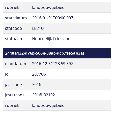
rubriek
landbouwgebied
startdatum
2016-01-01T00:00:00Z
statcode
LB2101
statnaam
Noordelijk Friesland
2440a132-d76b-506e-88ac-dcb71e5ab3af
einddatum
2016-12-31T23:59:59Z
id
207706
jaarcode
2016
jrstatcode
2016LB2102
rubriek
landbouwgebied