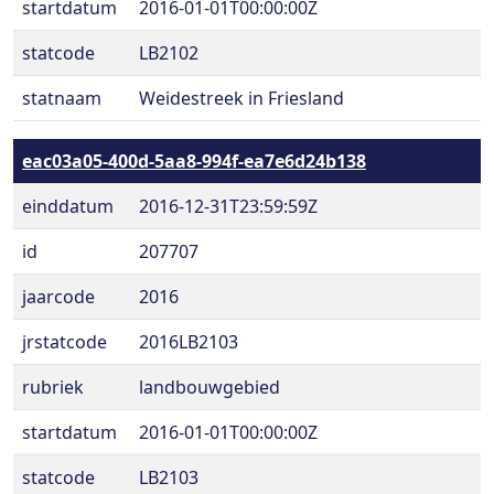
startdatum
2016-01-01T00:00:00Z
statcode
LB2102
statnaam
Weidestreek in Friesland
eac03a05-400d-5aa8-994f-ea7e6d24b138
einddatum
2016-12-31T23:59:59Z
id
207707
jaarcode
2016
jrstatcode
2016LB2103
rubriek
landbouwgebied
startdatum
2016-01-01T00:00:00Z
statcode
LB2103