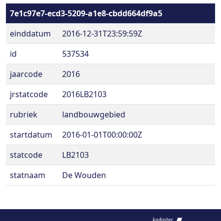
7e1c97e7-ecd3-5209-a1e8-cbdd664df9a5
einddatum
2016-12-31T23:59:59Z
id
537534
jaarcode
2016
jrstatcode
2016LB2103
rubriek
landbouwgebied
startdatum
2016-01-01T00:00:00Z
statcode
LB2103
statnaam
De Wouden