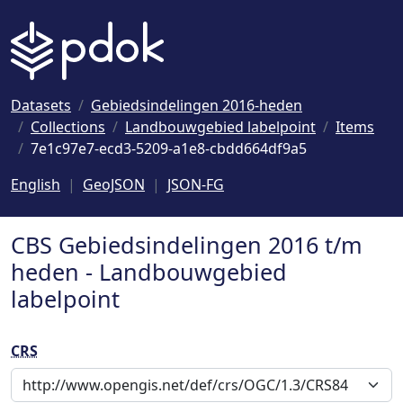
Naar hoofdinhoud
Datasets
Gebiedsindelingen 2016-heden
Collections
Landbouwgebied labelpoint
Items
7e1c97e7-ecd3-5209-a1e8-cbdd664df9a5
English
GeoJSON
JSON-FG
CBS Gebiedsindelingen 2016 t/m
heden - Landbouwgebied
labelpoint
CRS