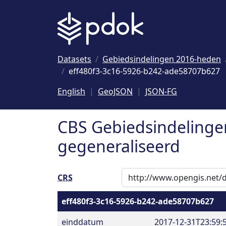
Naar hoofdinhoud
Datasets
Gebiedsindelingen 2016-heden
eff480f3-3c16-5926-b242-ade58707b627
English
GeoJSON
JSON-FG
CBS Gebiedsindelinge
gegeneraliseerd
CRS
eff480f3-3c16-5926-b242-ade58707b627
einddatum
2017-12-31T23:59: