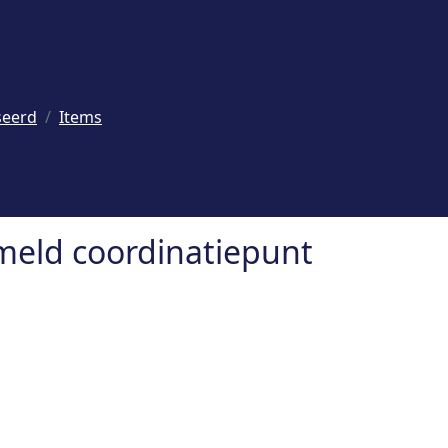
seerd
Items
meld coordinatiepunt