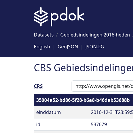
Naar hoofdinhoud
Datasets
Gebiedsindelingen 2016-heden
English
GeoJSON
JSON-FG
CBS Gebiedsindelingen
CRS
35004a52-bd86-5f28-b6a8-b46dab53688b
einddatum
2016-12-31T23:59:
id
537679