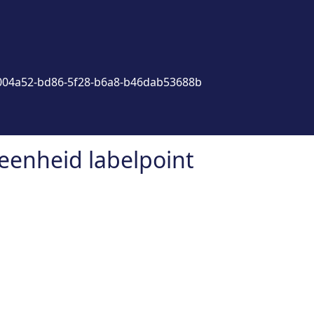
004a52-bd86-5f28-b6a8-b46dab53688b
eenheid labelpoint