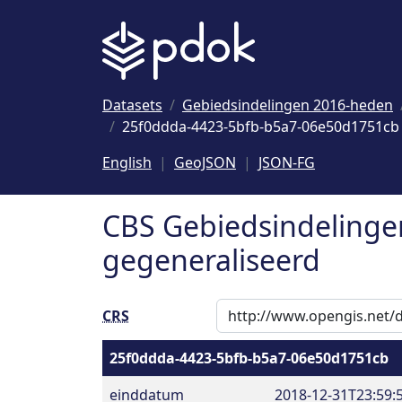
Naar hoofdinhoud
Datasets
Gebiedsindelingen 2016-heden
25f0ddda-4423-5bfb-b5a7-06e50d1751cb
English
GeoJSON
JSON-FG
CBS Gebiedsindelingen
gegeneraliseerd
CRS
25f0ddda-4423-5bfb-b5a7-06e50d1751cb
einddatum
2018-12-31T23:59: