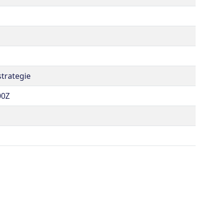
trategie
00Z