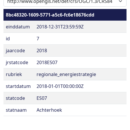
8bc48320-1609-5771-a5c6-fc6e18676cdd
einddatum
2018-12-31T23:59:59Z
id
7
jaarcode
2018
jrstatcode
2018ES07
rubriek
regionale_energiestrategie
startdatum
2018-01-01T00:00:00Z
statcode
ES07
statnaam
Achterhoek