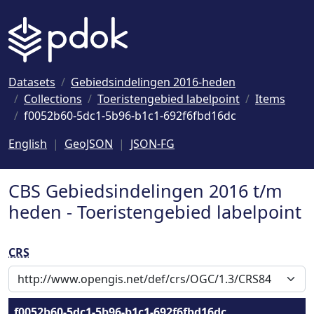
Naar hoofdinhoud
Datasets
Gebiedsindelingen 2016-heden
Collections
Toeristengebied labelpoint
Items
f0052b60-5dc1-5b96-b1c1-692f6fbd16dc
English
GeoJSON
JSON-FG
CBS Gebiedsindelingen 2016 t/m
heden - Toeristengebied labelpoint
CRS
f0052b60-5dc1-5b96-b1c1-692f6fbd16dc