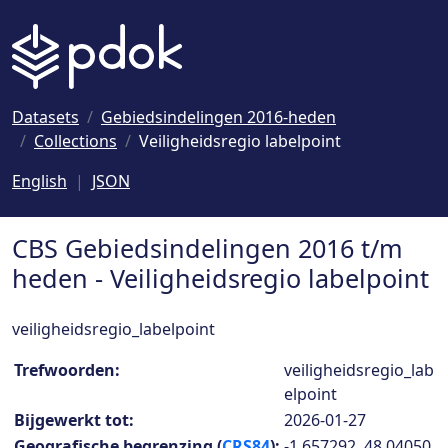
Naar hoofdinhoud
Datasets
Gebiedsindelingen 2016-heden
Collections
Veiligheidsregio labelpoint
English
JSON
CBS Gebiedsindelingen 2016 t/m
heden - Veiligheidsregio labelpoint
veiligheidsregio_labelpoint
Collection details
Trefwoorden:
veiligheidsregio_lab
elpoint
Bijgewerkt tot:
2026-01-27
Geografische begrenzing (
CRS84
):
-1.657292, 48.04050