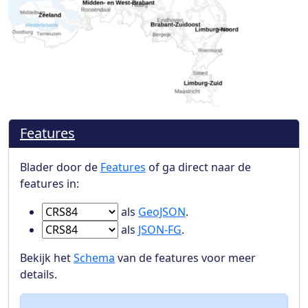
Features
Blader door de
Features
of ga direct naar de
features in:
Ga naar Features in
als
GeoJSON
.
Ga naar Features in
als
JSON-FG
.
Bekijk het
Schema
van de features voor meer
details.