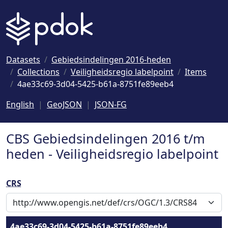
Naar hoofdinhoud
Datasets
Gebiedsindelingen 2016-heden
Collections
Veiligheidsregio labelpoint
Items
4ae33c69-3d04-5425-b61a-8751fe89eeb4
English
GeoJSON
JSON-FG
CBS Gebiedsindelingen 2016 t/m
heden - Veiligheidsregio labelpoint
CRS
4ae33c69-3d04-5425-b61a-8751fe89eeb4