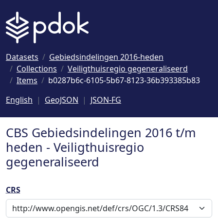
Naar hoofdinhoud
Datasets
Gebiedsindelingen 2016-heden
Collections
Veiligthuisregio gegeneraliseerd
Items
b0287b6c-6105-5b67-8123-36b393385b83
English
GeoJSON
JSON-FG
CBS Gebiedsindelingen 2016 t/m
heden - Veiligthuisregio
gegeneraliseerd
CRS