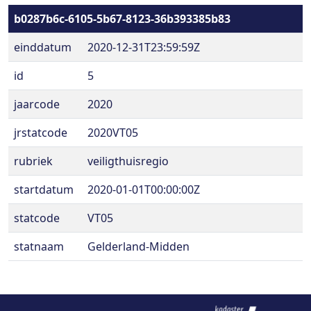
b0287b6c-6105-5b67-8123-36b393385b83
einddatum
2020-12-31T23:59:59Z
id
5
jaarcode
2020
jrstatcode
2020VT05
rubriek
veiligthuisregio
startdatum
2020-01-01T00:00:00Z
statcode
VT05
statnaam
Gelderland-Midden