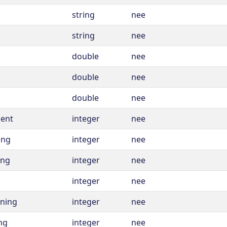
string
nee
string
nee
double
nee
double
nee
double
nee
ment
integer
nee
ing
integer
nee
ing
integer
nee
integer
nee
oning
integer
nee
ng
integer
nee