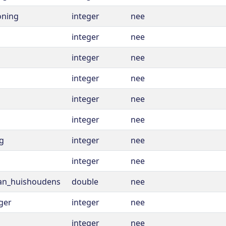
oning
integer
nee
integer
nee
integer
nee
integer
nee
integer
nee
integer
nee
g
integer
nee
integer
nee
an_huishoudens
double
nee
ger
integer
nee
integer
nee