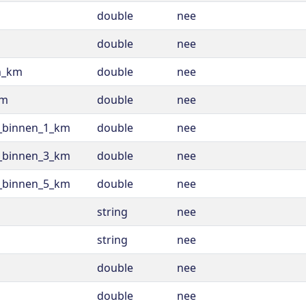
double
nee
double
nee
n_km
double
nee
km
double
nee
l_binnen_1_km
double
nee
l_binnen_3_km
double
nee
l_binnen_5_km
double
nee
string
nee
string
nee
double
nee
double
nee