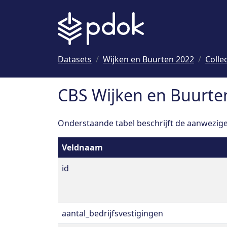
Naar hoofdinhoud
Datasets
Wijken en Buurten 2022
Colle
CBS Wijken en Buurte
Onderstaande tabel beschrijft de aanwezige 
Veldnaam
id
aantal_bedrijfsvestigingen