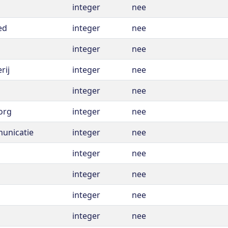
integer
nee
ed
integer
nee
integer
nee
rij
integer
nee
integer
nee
org
integer
nee
municatie
integer
nee
integer
nee
integer
nee
integer
nee
integer
nee