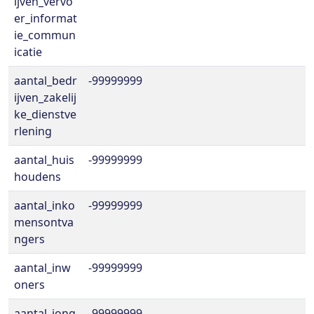
ijven_vervo
er_informat
ie_commun
icatie
aantal_bedr
-99999999
ijven_zakelij
ke_dienstve
rlening
aantal_huis
-99999999
houdens
aantal_inko
-99999999
mensontva
ngers
aantal_inw
-99999999
oners
aantal_jong
-99999999