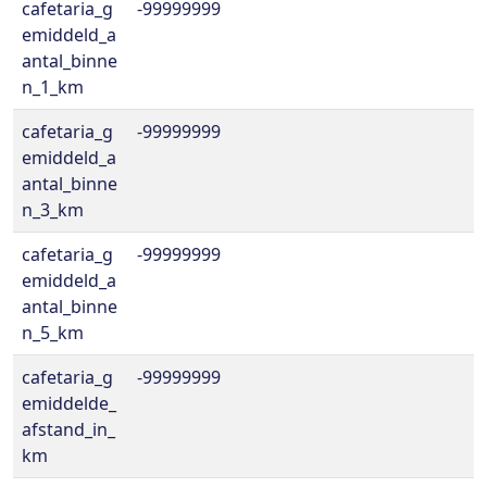
cafetaria_g
-99999999
emiddeld_a
antal_binne
n_1_km
cafetaria_g
-99999999
emiddeld_a
antal_binne
n_3_km
cafetaria_g
-99999999
emiddeld_a
antal_binne
n_5_km
cafetaria_g
-99999999
emiddelde_
afstand_in_
km