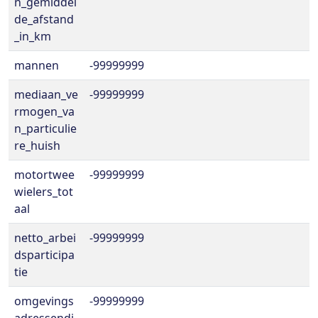
n_gemiddel
de_afstand
_in_km
mannen
-99999999
mediaan_ve
-99999999
rmogen_va
n_particulie
re_huish
motortwee
-99999999
wielers_tot
aal
netto_arbei
-99999999
dsparticipa
tie
omgevings
-99999999