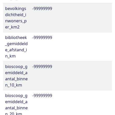
bevolkings
-99999999
dichtheid_i
nwoners_p
er_km2
bibliotheek
-99999999
_gemiddeld
e_afstand_i
n_km
bioscoop_g
-99999999
emiddeld_a
antal_binne
n_10_km
bioscoop_g
-99999999
emiddeld_a
antal_binne
n_20_km