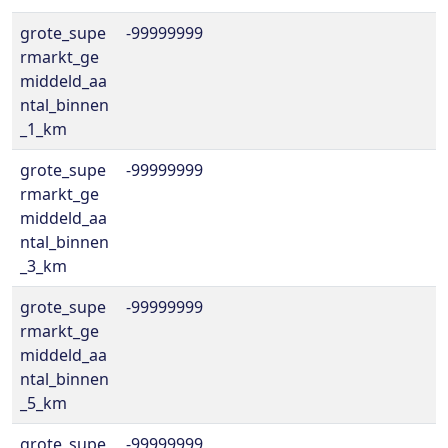
grote_supe
-99999999
rmarkt_ge
middeld_aa
ntal_binnen
_1_km
grote_supe
-99999999
rmarkt_ge
middeld_aa
ntal_binnen
_3_km
grote_supe
-99999999
rmarkt_ge
middeld_aa
ntal_binnen
_5_km
grote_supe
-99999999