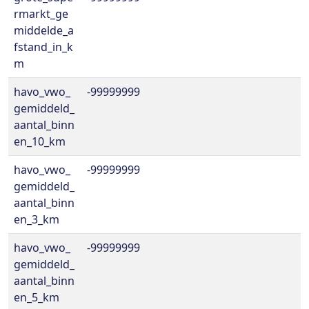
rmarkt_ge
middelde_a
fstand_in_k
m
havo_vwo_
-99999999
gemiddeld_
aantal_binn
en_10_km
havo_vwo_
-99999999
gemiddeld_
aantal_binn
en_3_km
havo_vwo_
-99999999
gemiddeld_
aantal_binn
en_5_km