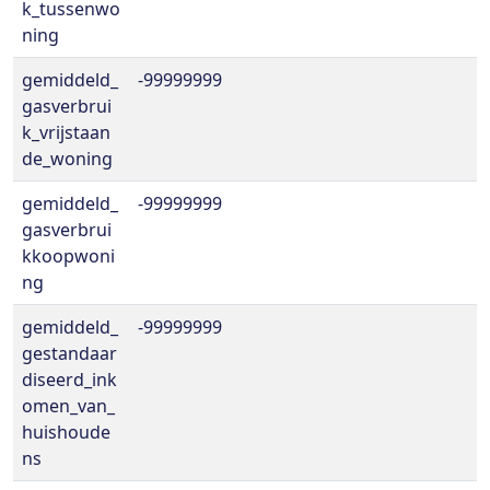
k_tussenwo
ning
gemiddeld_
-99999999
gasverbrui
k_vrijstaan
de_woning
gemiddeld_
-99999999
gasverbrui
kkoopwoni
ng
gemiddeld_
-99999999
gestandaar
diseerd_ink
omen_van_
huishoude
ns