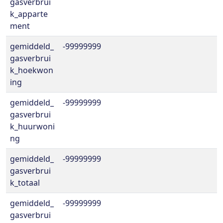
gasverbrui
k_apparte
ment
gemiddeld_
-99999999
gasverbrui
k_hoekwon
ing
gemiddeld_
-99999999
gasverbrui
k_huurwoni
ng
gemiddeld_
-99999999
gasverbrui
k_totaal
gemiddeld_
-99999999
gasverbrui