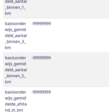
deld_aantal
_binnen_1_
km
basisonder
-99999999
wijs_gemid
deld_aantal
_binnen_3_
km
basisonder
-99999999
wijs_gemid
deld_aantal
_binnen_5_
km
basisonder
-99999999
wijs_gemid
delde_afsta
nd_in_km