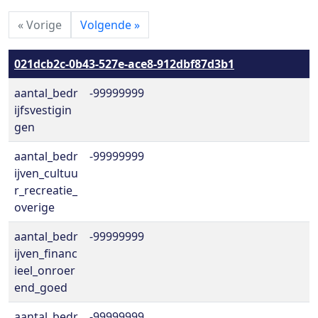
«
Vorige
Volgende
»
021dcb2c-0b43-527e-ace8-912dbf87d3b1
aantal_bedr
-99999999
ijfsvestigin
gen
aantal_bedr
-99999999
ijven_cultuu
r_recreatie_
overige
aantal_bedr
-99999999
ijven_financ
ieel_onroer
end_goed
aantal_bedr
-99999999