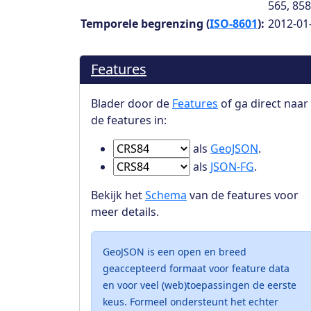
565, 85
Temporele begrenzing (
ISO-8601
):
2012-01-0
Features
Blader door de
Features
of ga direct naar
de features in:
Ga naar Features in
als
GeoJSON
.
Ga naar Features in
als
JSON-FG
.
Bekijk het
Schema
van de features voor
meer details.
GeoJSON is een open en breed
geaccepteerd formaat voor feature data
en voor veel (web)toepassingen de eerste
keus. Formeel ondersteunt het echter