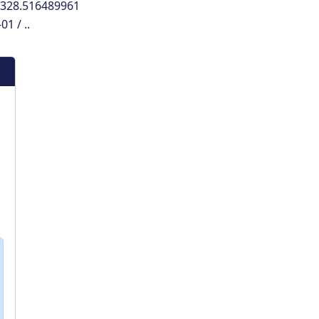
8328.516489961
1 / ..