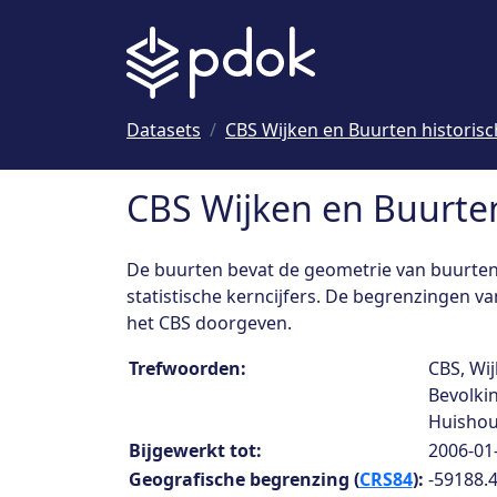
Naar hoofdinhoud
Datasets
CBS Wijken en Buurten historisc
CBS Wijken en Buurten
De buurten bevat de geometrie van buurten 
statistische kerncijfers. De begrenzingen 
het CBS doorgeven.
Collection details
Trefwoorden:
CBS, Wij
Bevolki
Huishou
Bijgewerkt tot:
2006-01
Geografische begrenzing (
CRS84
):
-59188.