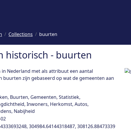
h
Collections
buurten
 historisch - buurten
in Nederland met als attribuut een aantal
van buurten zijn gebaseerd op wat de gemeenten aan
ken, Buurten, Gemeenten, Statistiek,
ngdichtheid, Inwoners, Herkomst, Autos,
dens, Nabijheid
-02
44333693248, 304984.64144318487, 308126.88473339