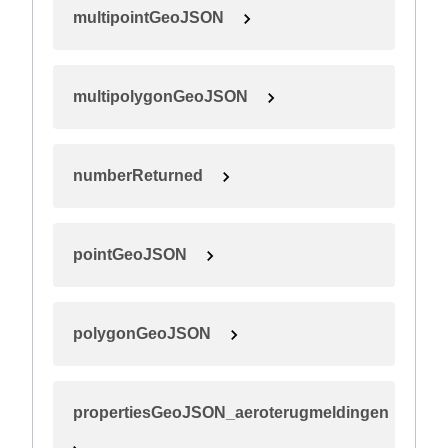
multipointGeoJSON
multipolygonGeoJSON
numberReturned
pointGeoJSON
polygonGeoJSON
propertiesGeoJSON_aeroterugmeldingen