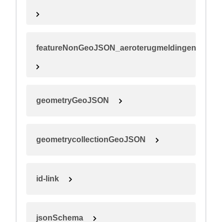
featureNonGeoJSON_aeroterugmeldingen
geometryGeoJSON
geometrycollectionGeoJSON
id-link
jsonSchema