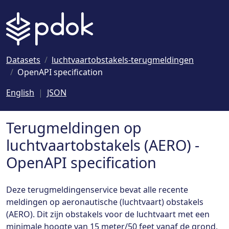
Naar hoofdinhoud
Datasets
luchtvaartobstakels-terugmeldingen
OpenAPI specification
English
JSON
Terugmeldingen op
luchtvaartobstakels (AERO) -
OpenAPI specification
Deze terugmeldingenservice bevat alle recente
meldingen op aeronautische (luchtvaart) obstakels
(AERO). Dit zijn obstakels voor de luchtvaart met een
minimale hoogte van 15 meter/50 feet vanaf de grond,