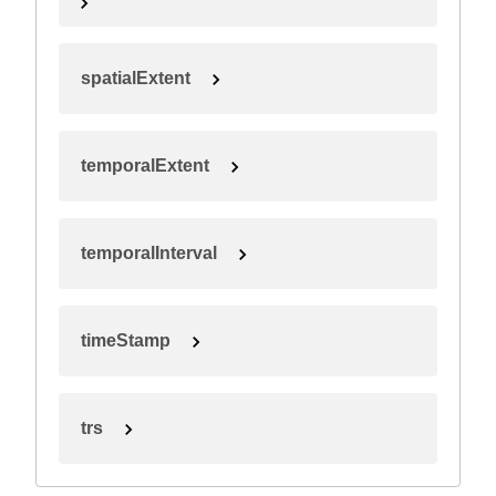
spatialExtent
temporalExtent
temporalInterval
timeStamp
trs