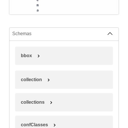
e
m
a
Schemas
bbox
collection
collections
confClasses