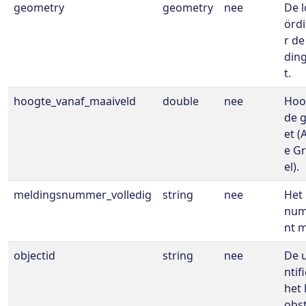
geometry
geometry
nee
De l
örd
r de
ding
t.
hoogte_vanaf_maaiveld
double
nee
Hoo
de g
et (
e G
el).
meldingsnummer_volledig
string
nee
Het
num
nt 
objectid
string
nee
De u
ntif
het 
obst