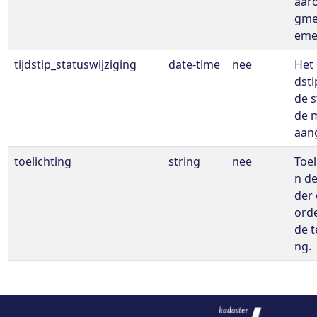
aaro
gmel
eme
tijdstip_statuswijziging
date-time
nee
Het 
dst
de s
de m
aan
toelichting
string
nee
Toel
n d
der
orde
de 
ng.