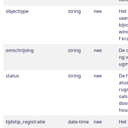
objecttype
string
nee
Het 
vaar
bijv
win
f kr
omschrijving
string
nee
De o
ng v
ugm
status
string
nee
De h
atus
rug
oals
doo
hou
tijdstip_registratie
date-time
nee
Het 