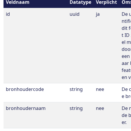
Veldnaam
Datatype
Verplicht
Oms
id
uuid
ja
De u
ntif
dit 
t ID
el m
door
een 
aar 
fea
en v
bronhoudercode
string
nee
De 
e b
bronhoudernaam
string
nee
De 
de 
er.