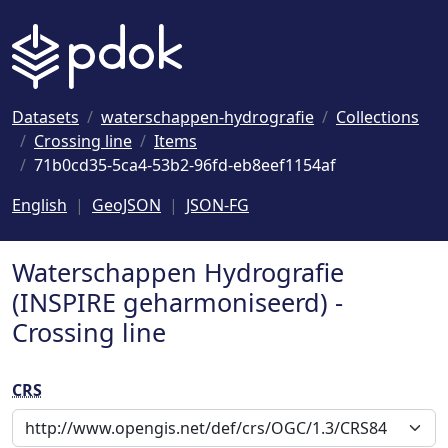
Naar hoofdinhoud
Datasets
waterschappen-hydrografie
Collections
Crossing line
Items
71b0cd35-5ca4-53b2-96fd-eb8eef1154af
English
GeoJSON
JSON-FG
Waterschappen Hydrografie
(INSPIRE geharmoniseerd) -
Crossing line
CRS