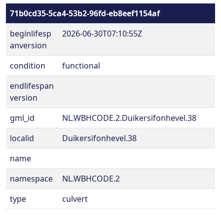
71b0cd35-5ca4-53b2-96fd-eb8eef1154af
beginlifesp
2026-06-30T07:10:55Z
anversion
condition
functional
endlifespan
version
gml_id
NL.WBHCODE.2.Duikersifonhevel.38
localid
Duikersifonhevel.38
name
namespace
NL.WBHCODE.2
type
culvert