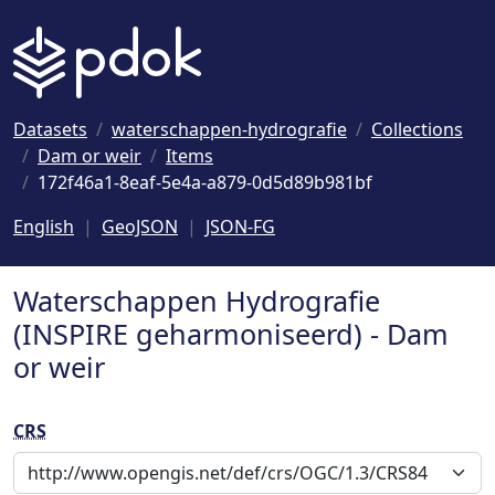
Naar hoofdinhoud
Datasets
waterschappen-hydrografie
Collections
Dam or weir
Items
172f46a1-8eaf-5e4a-a879-0d5d89b981bf
English
GeoJSON
JSON-FG
Waterschappen Hydrografie
(INSPIRE geharmoniseerd) - Dam
or weir
CRS