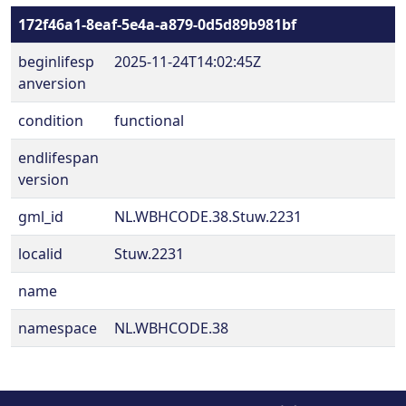
172f46a1-8eaf-5e4a-a879-0d5d89b981bf
beginlifesp
2025-11-24T14:02:45Z
anversion
condition
functional
endlifespan
version
gml_id
NL.WBHCODE.38.Stuw.2231
localid
Stuw.2231
name
namespace
NL.WBHCODE.38