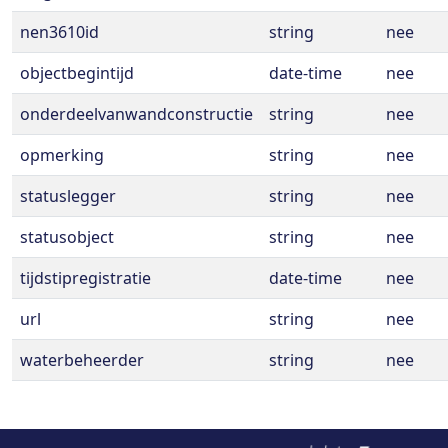
nen3610id
string
nee
objectbegintijd
date-time
nee
onderdeelvanwandconstructie
string
nee
opmerking
string
nee
statuslegger
string
nee
statusobject
string
nee
tijdstipregistratie
date-time
nee
url
string
nee
waterbeheerder
string
nee