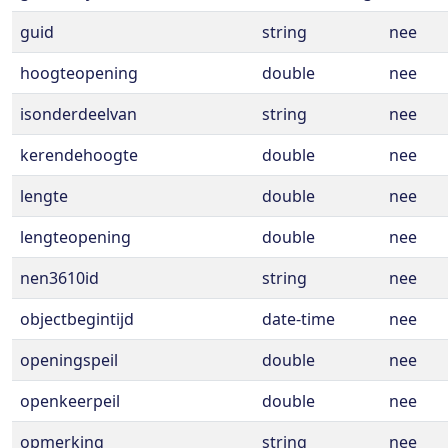
guid
string
nee
hoogteopening
double
nee
isonderdeelvan
string
nee
kerendehoogte
double
nee
lengte
double
nee
lengteopening
double
nee
nen3610id
string
nee
objectbegintijd
date-time
nee
openingspeil
double
nee
openkeerpeil
double
nee
opmerking
string
nee