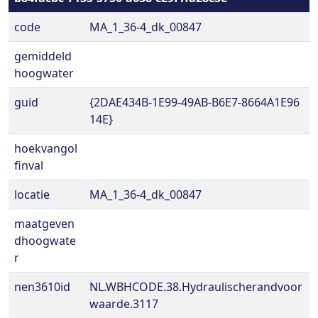
code
MA_1_36-4_dk_00847
gemiddeld
hoogwater
guid
{2DAE434B-1E99-49AB-B6E7-8664A1E96
14E}
hoekvangol
finval
locatie
MA_1_36-4_dk_00847
maatgeven
dhoogwate
r
nen3610id
NL.WBHCODE.38.Hydraulischerandvoor
waarde.3117