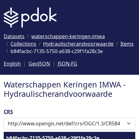
Naar hoofdinhoud
Datasets
waterschappen-keringen-imwa
Collections
Hydraulischerandvoorwaarde
Items
b84facbc-7135-5750-a638-c29f1fa28c3e
English
GeoJSON
JSON-FG
Waterschappen Keringen IMWA -
Hydraulischerandvoorwaarde
CRS
b84facbc-7135-5750-a638-c29f1fa28c3e