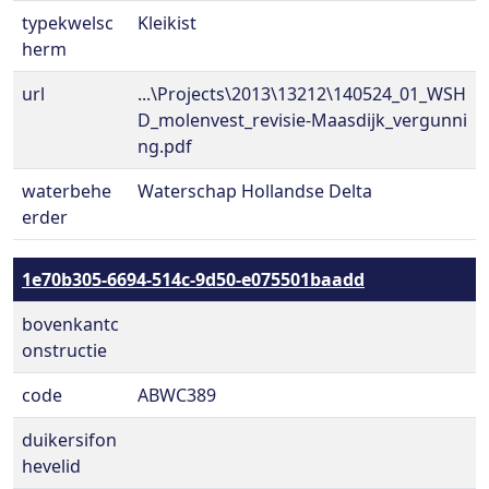
typekwelsc
Kleikist
herm
url
...\Projects\2013\13212\140524_01_WSH
D_molenvest_revisie-Maasdijk_vergunni
ng.pdf
waterbehe
Waterschap Hollandse Delta
erder
1e70b305-6694-514c-9d50-e075501baadd
bovenkantc
onstructie
code
ABWC389
duikersifon
hevelid