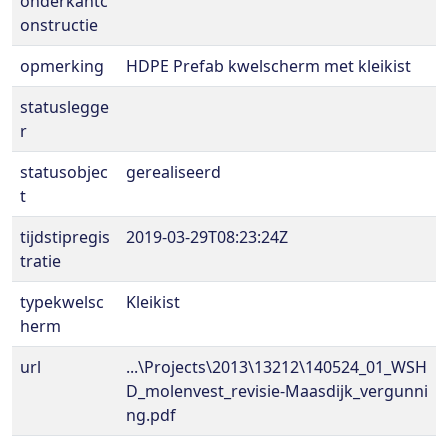
onderkantc
onstructie
opmerking
HDPE Prefab kwelscherm met kleikist
statuslegge
r
statusobjec
gerealiseerd
t
tijdstipregis
2019-03-29T08:23:24Z
tratie
typekwelsc
Kleikist
herm
url
...\Projects\2013\13212\140524_01_WSH
D_molenvest_revisie-Maasdijk_vergunni
ng.pdf