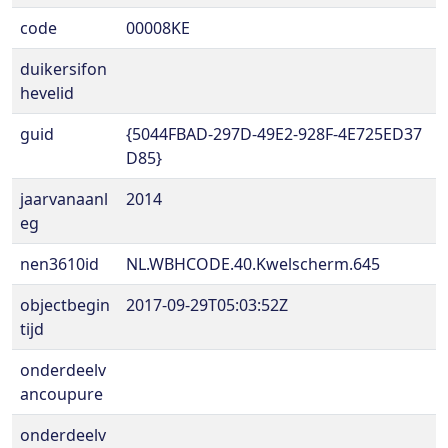
code
00008KE
duikersifon
hevelid
guid
{5044FBAD-297D-49E2-928F-4E725ED37
D85}
jaarvanaanl
2014
eg
nen3610id
NL.WBHCODE.40.Kwelscherm.645
objectbegin
2017-09-29T05:03:52Z
tijd
onderdeelv
ancoupure
onderdeelv