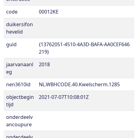
code
00012KE
duikersifon
hevelid
guid
{13762051-4510-4A3D-BAFA-AA0CEF646
219}
jaarvanaanl
2018
eg
nen3610id
NL.WBHCODE.40.Kwelscherm.1285
objectbegin
2021-07-07T10:08:01Z
tijd
onderdeelv
ancoupure
onderdeelv