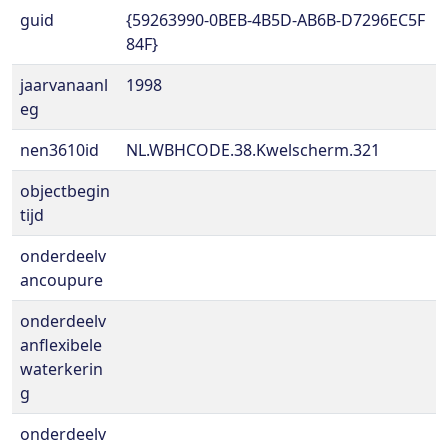
guid
{59263990-0BEB-4B5D-AB6B-D7296EC5F
84F}
jaarvanaanl
1998
eg
nen3610id
NL.WBHCODE.38.Kwelscherm.321
objectbegin
tijd
onderdeelv
ancoupure
onderdeelv
anflexibele
waterkerin
g
onderdeelv