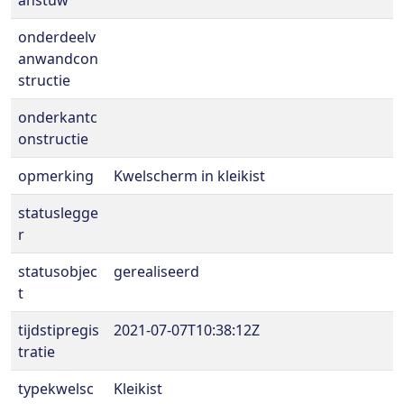
anstuw
onderdeelv
anwandcon
structie
onderkantc
onstructie
opmerking
Kwelscherm in kleikist
statuslegge
r
statusobjec
gerealiseerd
t
tijdstipregis
2021-07-07T10:38:12Z
tratie
typekwelsc
Kleikist