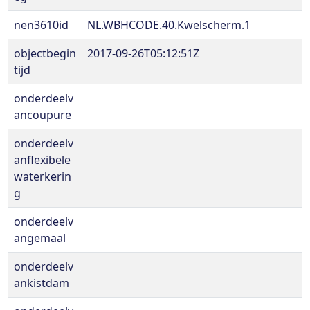
nen3610id
NL.WBHCODE.40.Kwelscherm.1
objectbegin
2017-09-26T05:12:51Z
tijd
onderdeelv
ancoupure
onderdeelv
anflexibele
waterkerin
g
onderdeelv
angemaal
onderdeelv
ankistdam