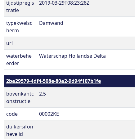
tijdstipregis
2019-03-29T08:23:28Z
tratie
typekwelsc
Damwand
herm
url
waterbehe
Waterschap Hollandse Delta
erder
2ba29579-4df4-508e-80a2-9d94f107b1fe
bovenkantc
2.5
onstructie
code
00002KE
duikersifon
hevelid