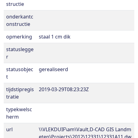
structie
onderkantc
onstructie
opmerking
staal 1 cm dik
statuslegge
r
statusobjec
gerealiseerd
t
tijdstipregis
2019-03-29T08:23:23Z
tratie
typekwelsc
herm
url
\\VLEKDUIF\am\Vault,D-CAD GIS Landm
eten\Projects\2012\12331\12331A11.dw