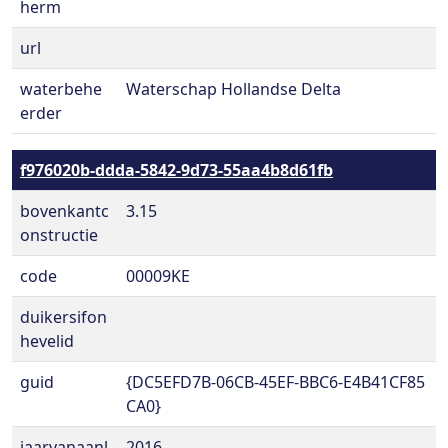
herm
url
waterbehe
Waterschap Hollandse Delta
erder
f976020b-ddda-5842-9d73-55aa4b8d61fb
bovenkantc
3.15
onstructie
code
00009KE
duikersifon
hevelid
guid
{DC5EFD7B-06CB-45EF-BBC6-E4B41CF85
CA0}
jaarvanaanl
2016