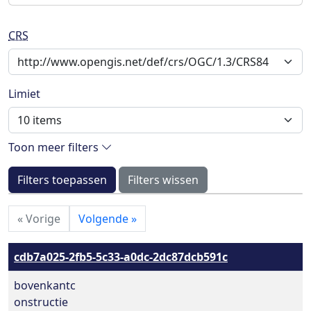
CRS
Limiet
Toon meer filters
Filters toepassen
Filters wissen
«
Vorige
Volgende
»
cdb7a025-2fb5-5c33-a0dc-2dc87dcb591c
bovenkantc
onstructie