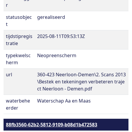
r
statusobjec
gerealiseerd
t
tijdstipregis
2025-08-11T09:53:13Z
tratie
typekwelsc
Neopreenscherm
herm
url
360-423 Neerloon-Demen\2. Scans 2013
\Bestek en tekeningen verbeteren traje
ct Neerloon - Demen.pdf
waterbehe
Waterschap Aa en Maas
erder
88fb3560-62b2-5812-9109-b08d1b472583