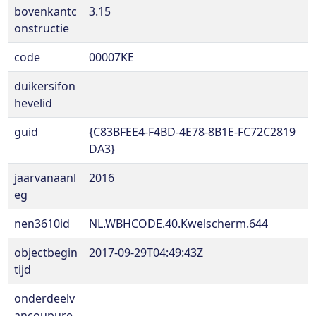
bovenkantc
3.15
onstructie
code
00007KE
duikersifon
hevelid
guid
{C83BFEE4-F4BD-4E78-8B1E-FC72C2819
DA3}
jaarvanaanl
2016
eg
nen3610id
NL.WBHCODE.40.Kwelscherm.644
objectbegin
2017-09-29T04:49:43Z
tijd
onderdeelv
ancoupure