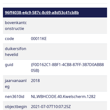
96ff4038-e4c9-587c-8c69-a8d53c41cb8b
bovenkantc
onstructie
code
00011KE
duikersifon
hevelid
guid
{F0D162C1-8BF1-4CB8-87FF-3B7D0ABB8
05B}
jaarvanaanl
2018
eg
nen3610id
NL.WBHCODE.40.Kwelscherm.1282
objectbegin
2021-07-07T10:07:25Z