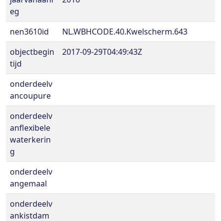
eg
nen3610id
NL.WBHCODE.40.Kwelscherm.643
objectbegin
2017-09-29T04:49:43Z
tijd
onderdeelv
ancoupure
onderdeelv
anflexibele
waterkerin
g
onderdeelv
angemaal
onderdeelv
ankistdam