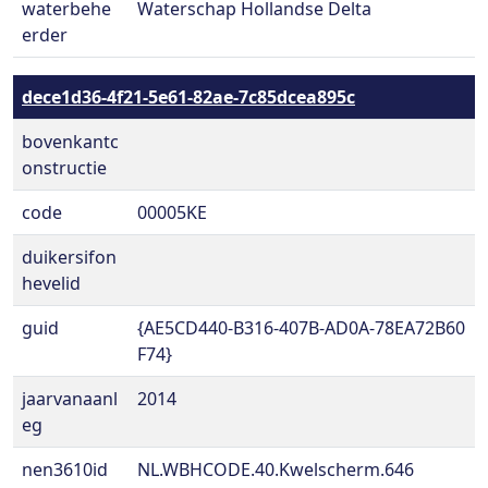
waterbehe
Waterschap Hollandse Delta
erder
dece1d36-4f21-5e61-82ae-7c85dcea895c
bovenkantc
onstructie
code
00005KE
duikersifon
hevelid
guid
{AE5CD440-B316-407B-AD0A-78EA72B60
F74}
jaarvanaanl
2014
eg
nen3610id
NL.WBHCODE.40.Kwelscherm.646