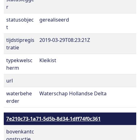
r
statusobjec
gerealiseerd
t
tijdstipregis
2019-03-29T08:23:21Z
tratie
typekwelsc
Kleikist
herm
url
waterbehe
Waterschap Hollandse Delta
erder
7e210c73-1a71-5d5b-8d34-1dff74f0c361
bovenkantc
onstructie