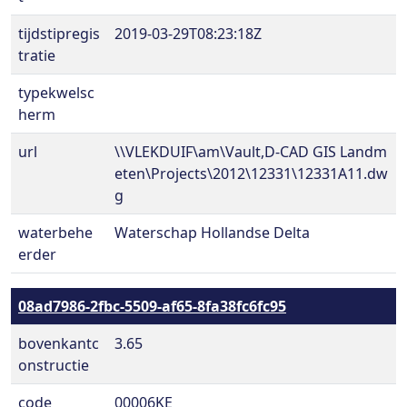
tijdstipregis
2019-03-29T08:23:18Z
tratie
typekwelsc
herm
url
\\VLEKDUIF\am\Vault,D-CAD GIS Landm
eten\Projects\2012\12331\12331A11.dw
g
waterbehe
Waterschap Hollandse Delta
erder
08ad7986-2fbc-5509-af65-8fa38fc6fc95
bovenkantc
3.65
onstructie
code
00006KE