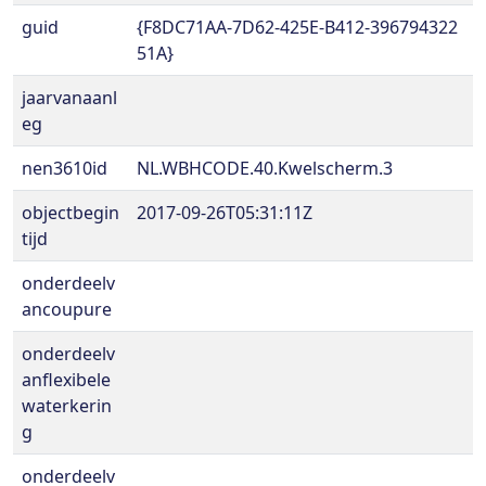
guid
{F8DC71AA-7D62-425E-B412-396794322
51A}
jaarvanaanl
eg
nen3610id
NL.WBHCODE.40.Kwelscherm.3
objectbegin
2017-09-26T05:31:11Z
tijd
onderdeelv
ancoupure
onderdeelv
anflexibele
waterkerin
g
onderdeelv