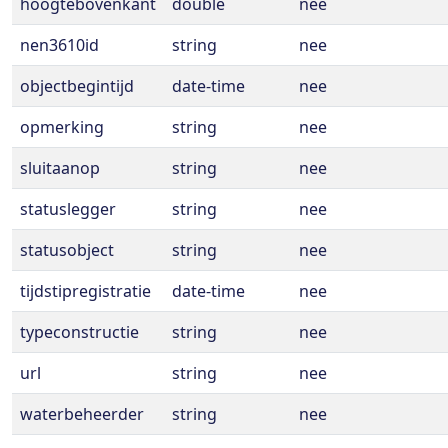
hoogtebovenkant
double
nee
nen3610id
string
nee
objectbegintijd
date-time
nee
opmerking
string
nee
sluitaanop
string
nee
statuslegger
string
nee
statusobject
string
nee
tijdstipregistratie
date-time
nee
typeconstructie
string
nee
url
string
nee
waterbeheerder
string
nee