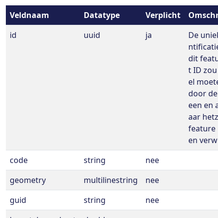
Veldnaam
Datatype
Verplicht
Omschr
id
uuid
ja
De unie
ntificat
dit feat
t ID zou
el moete
door de 
een en a
aar het
feature
en verwi
code
string
nee
geometry
multilinestring
nee
guid
string
nee