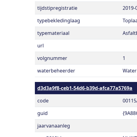
tijdstipregistratie
2019-
typebekledinglaag
Topla
typemateriaal
Asfal
url
volgnummer
1
waterbeheerder
Water
d3d3a9f8-ceb1-54d6-b39d-afca77a5769a
code
00115
guid
{9A88
jaarvanaanleg