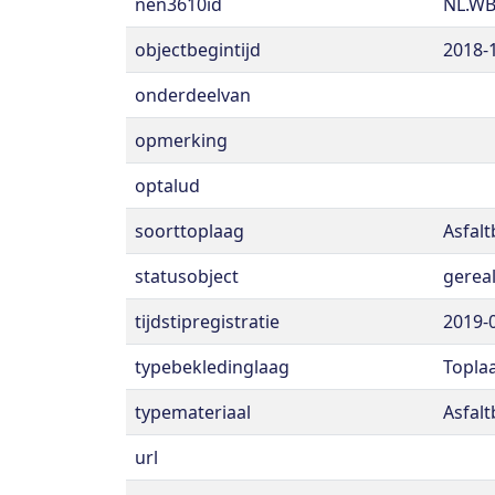
nen3610id
NL.WB
objectbegintijd
2018-
onderdeelvan
opmerking
optalud
soorttoplaag
Asfal
statusobject
gerea
tijdstipregistratie
2019-
typebekledinglaag
Topla
typemateriaal
Asfal
url