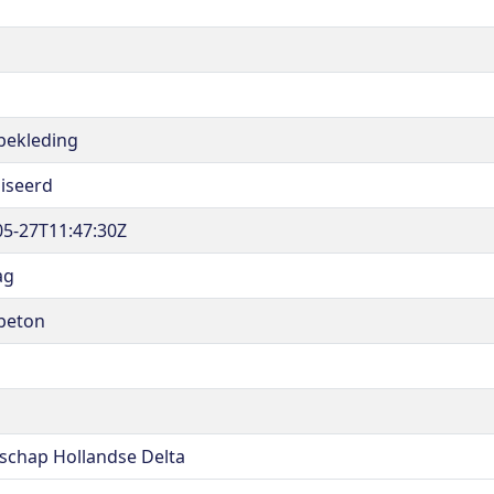
tbekleding
liseerd
05-27T11:47:30Z
ag
tbeton
schap Hollandse Delta