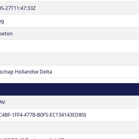
05-27T11:47:33Z
ag
tbeton
schap Hollandse Delta
AV
C4BF-1FF4-477B-B0F5-EC134143ED80}