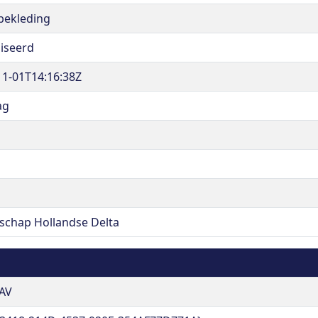
tbekleding
liseerd
11-01T14:16:38Z
ag
schap Hollandse Delta
AV