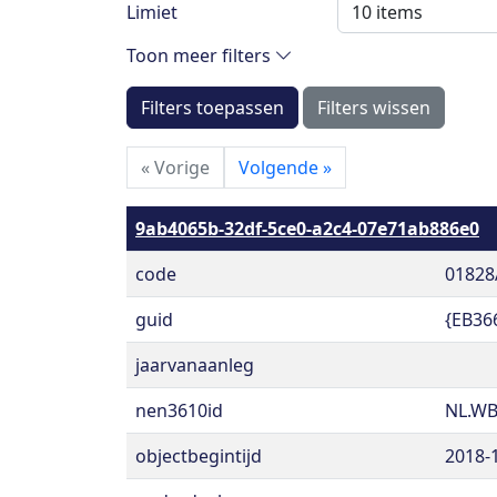
Limiet
Toon meer filters
Filters toepassen
Filters wissen
«
Vorige
Volgende
»
9ab4065b-32df-5ce0-a2c4-07e71ab886e0
code
01828
guid
{EB36
jaarvanaanleg
nen3610id
NL.WB
objectbegintijd
2018-