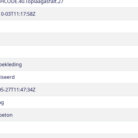
HCODE.40.Toplaagasfalt.27
10-03T11:17:58Z
tbekleding
liseerd
05-27T11:47:34Z
ag
tbeton