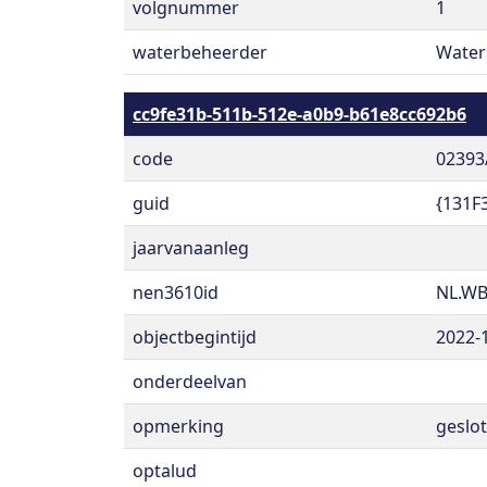
volgnummer
1
waterbeheerder
Water
cc9fe31b-511b-512e-a0b9-b61e8cc692b6
code
02393
guid
{131F
jaarvanaanleg
nen3610id
NL.WB
objectbegintijd
2022-
onderdeelvan
opmerking
geslot
optalud