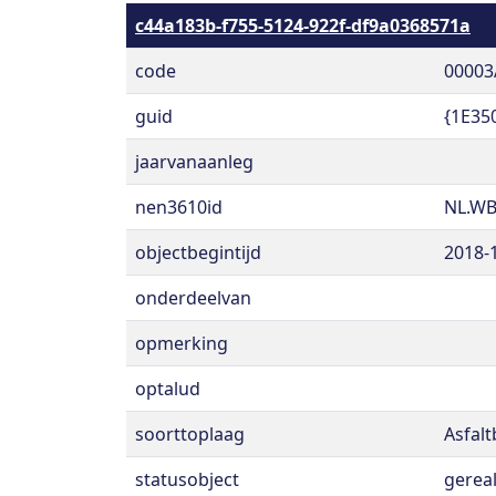
c44a183b-f755-5124-922f-df9a0368571a
code
00003
guid
{1E35
jaarvanaanleg
nen3610id
NL.WB
objectbegintijd
2018-
onderdeelvan
opmerking
optalud
soorttoplaag
Asfal
statusobject
gerea