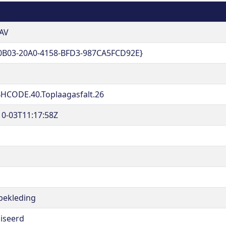
AV
0B03-20A0-4158-BFD3-987CA5FCD92E}
HCODE.40.Toplaagasfalt.26
10-03T11:17:58Z
tbekleding
liseerd