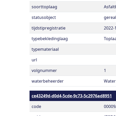
soorttoplaag
Asfal
statusobject
gerea
tijdstipregistratie
2022-
typebekledinglaag
Topla
typemateriaal
url
volgnummer
1
waterbeheerder
Water
ce43249d-d0d4-5cde-9c73-5c2976ad8951
code
00009