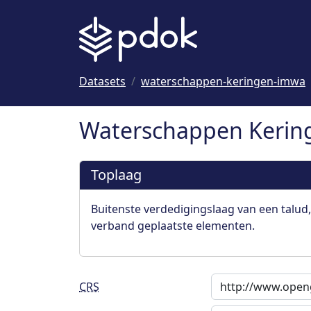
Naar hoofdinhoud
Datasets
waterschappen-keringen-imwa
Waterschappen Kerin
Toplaag
Buitenste verdedigingslaag van een talud,
verband geplaatste elementen.
CRS