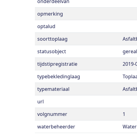
onderdeelvan
opmerking
optalud
soorttoplaag
Asfal
statusobject
gerea
tijdstipregistratie
2019-
typebekledinglaag
Topla
typemateriaal
Asfal
url
volgnummer
1
waterbeheerder
Water