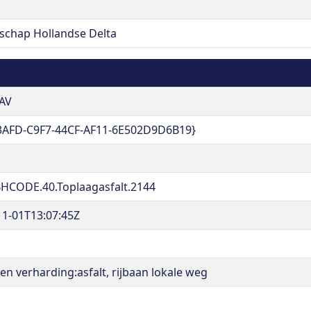
schap Hollandse Delta
AV
3AFD-C9F7-44CF-AF11-6E502D9D6B19}
HCODE.40.Toplaagasfalt.2144
11-01T13:07:45Z
en verharding:asfalt, rijbaan lokale weg