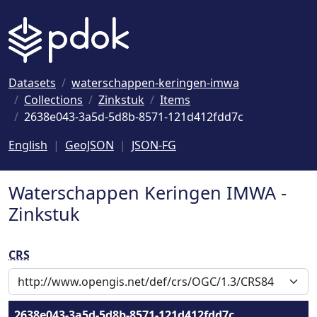
Naar hoofdinhoud
Datasets
waterschappen-keringen-imwa
Collections
Zinkstuk
Items
2638e043-3a5d-5d8b-8571-121d412fdd7c
English
GeoJSON
JSON-FG
Waterschappen Keringen IMWA -
Zinkstuk
CRS
2638e043-3a5d-5d8b-8571-121d412fdd7c