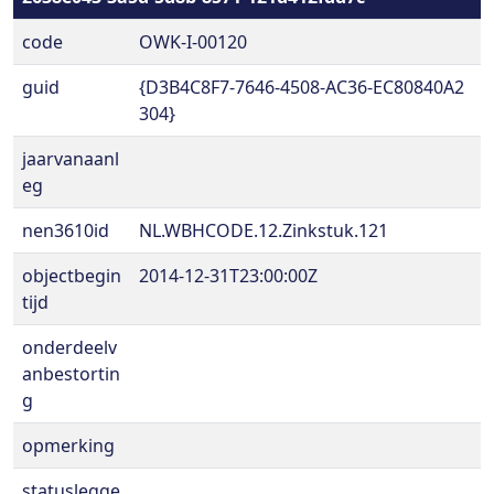
code
OWK-I-00120
guid
{D3B4C8F7-7646-4508-AC36-EC80840A2
304}
jaarvanaanl
eg
nen3610id
NL.WBHCODE.12.Zinkstuk.121
objectbegin
2014-12-31T23:00:00Z
tijd
onderdeelv
anbestortin
g
opmerking
statuslegge