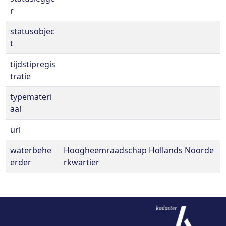
r
statusobjec
t
tijdstipregis
tratie
typemateri
aal
url
waterbehe
Hoogheemraadschap Hollands Noorde
erder
rkwartier