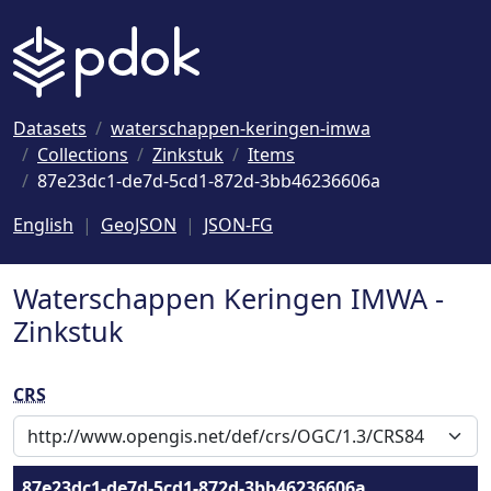
Naar hoofdinhoud
Datasets
waterschappen-keringen-imwa
Collections
Zinkstuk
Items
87e23dc1-de7d-5cd1-872d-3bb46236606a
English
GeoJSON
JSON-FG
Waterschappen Keringen IMWA -
Zinkstuk
CRS
87e23dc1-de7d-5cd1-872d-3bb46236606a