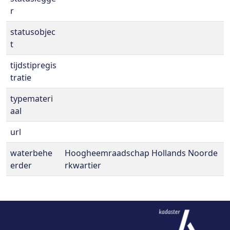
r
statusobjec
t
tijdstipregis
tratie
typemateri
aal
url
waterbehe
Hoogheemraadschap Hollands Noorde
erder
rkwartier