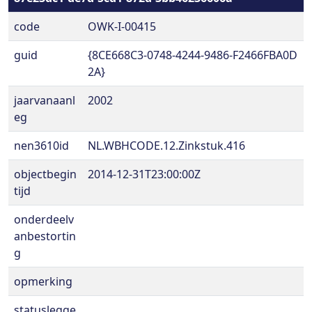
code
OWK-I-00415
guid
{8CE668C3-0748-4244-9486-F2466FBA0D
2A}
jaarvanaanl
2002
eg
nen3610id
NL.WBHCODE.12.Zinkstuk.416
objectbegin
2014-12-31T23:00:00Z
tijd
onderdeelv
anbestortin
g
opmerking
statuslegge