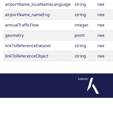
airportName_localNameLanguage
string
nee
airportName_nameEng
string
nee
annualTrafficFlow
integer
nee
geometry
point
nee
linkToReferenceDataset
string
nee
linkToReferenceObject
string
nee