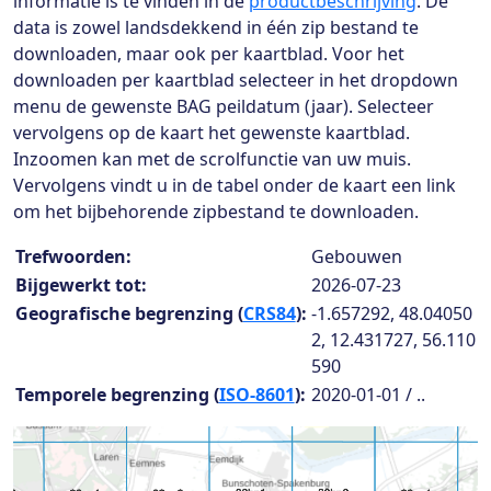
informatie is te vinden in de
productbeschrijving
. De
data is zowel landsdekkend in één zip bestand te
downloaden, maar ook per kaartblad. Voor het
downloaden per kaartblad selecteer in het dropdown
menu de gewenste BAG peildatum (jaar). Selecteer
vervolgens op de kaart het gewenste kaartblad.
Inzoomen kan met de scrolfunctie van uw muis.
Vervolgens vindt u in de tabel onder de kaart een link
om het bijbehorende zipbestand te downloaden.
Collection details
Trefwoorden:
Gebouwen
Bijgewerkt tot:
2026-07-23
Geografische begrenzing (
CRS84
):
-1.657292, 48.04050
2, 12.431727, 56.110
590
Temporele begrenzing (
ISO-8601
):
2020-01-01 / ..