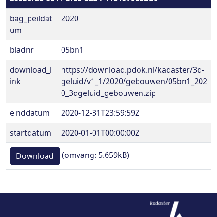
bag_peildat
2020
um
bladnr
05bn1
download_l
https://download.pdok.nl/kadaster/3d-
ink
geluid/v1_1/2020/gebouwen/05bn1_202
0_3dgeluid_gebouwen.zip
einddatum
2020-12-31T23:59:59Z
startdatum
2020-01-01T00:00:00Z
(omvang: 5.659kB)
Download