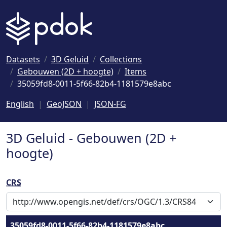
Naar hoofdinhoud
Datasets
3D Geluid
Collections
Gebouwen (2D + hoogte)
Items
35059fd8-0011-5f66-82b4-1181579e8abc
English
GeoJSON
JSON-FG
3D Geluid - Gebouwen (2D +
hoogte)
CRS
35059fd8-0011-5f66-82b4-1181579e8abc