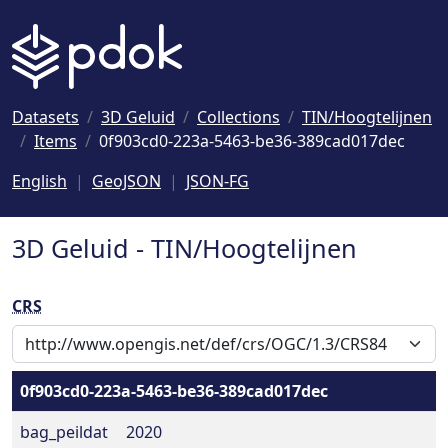
Naar hoofdinhoud
Datasets
3D Geluid
Collections
TIN/Hoogtelijnen
Items
0f903cd0-223a-5463-be36-389cad017dec
English
GeoJSON
JSON-FG
3D Geluid - TIN/Hoogtelijnen
CRS
0f903cd0-223a-5463-be36-389cad017dec
bag_peildat
2020